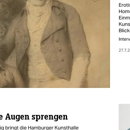
Erot
Homo
Einm
Kuns
Blick
Inter
27.7.
ie Augen sprengen
g bringt die Hamburger Kunsthalle