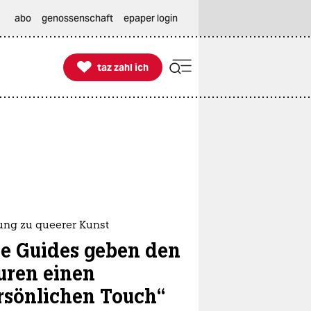
abo
genossenschaft
epaper login

taz zahl ich
taz zahl ich
ung zu queerer Kunst
ie Guides geben den
uren einen
rsönlichen Touch“