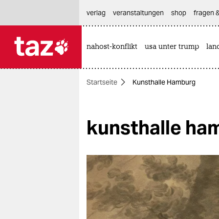
hautnavigation anspringen
hauptinhalt anspringen
footer anspringen
verlag
veranstaltungen
shop
fragen &
nahost-konflikt
usa unter trump
lan

taz zahl ich
taz zahl ich
Startseite
Kunsthalle Hamburg
themen
politik
kunsthalle ha
öko
gesellschaft
kultur
sport