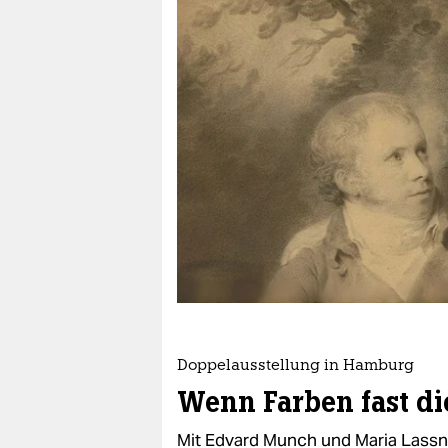
berlin
nord
wahrheit
verlag
verlag
veranstaltungen
shop
fragen & hilfe
unterstützen
Doppelausstellung in Hamburg
abo
Wenn Farben fast d
genossenschaft
Mit Edvard Munch und Maria Lassni