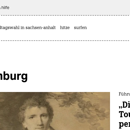
 hilfe
dtagswahl in sachsen-anhalt
hitze
surfen
mburg
Führ
„D
To
pe