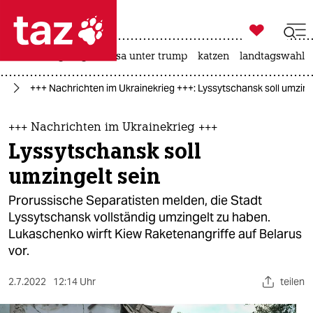

taz zahl ich
hitze
bergsteigen
usa unter trump
katzen
landtagswahl i

taz zahl ich
ne
+++ Nachrichten im Ukrainekrieg +++: Lyssytschansk soll umzing
taz zahl ich
themen
+++ Nachrichten im Ukrainekrieg +++
Lyssytschansk soll
politik
umzingelt sein
öko
Prorussische Separatisten melden, die Stadt
Lyssytschansk vollständig umzingelt zu haben.
gesellschaft
Lukaschenko wirft Kiew Raketenangriffe auf Belarus
vor.
kultur
sport
2.7.2022
12:14 Uhr
teilen