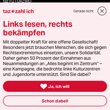
taz FUTURZWEI
taz
zahl ich
Gerade nicht

Le Monde diplomatique
Links lesen, rechts
taz Archiv
bekämpfen
Mit doppelter Kraft für eine offene Gesellschaft!
Mehr taz Angebote
Besonders jetzt brauchen Menschen, die sich gegen
Rechtsextremismus einsetzen, unsere Solidarität.
Daher gehen 50 Prozent der Einnahmen aus
Reisen
Neuanmeldungen an „Alles beginnt im Zentrum“ –
eine Kampagne, die bedrohte linke Kulturzentren
und Jugendorte unterstützt. Sind Sie dabei?
Kantine

Ja, ich will
Shop
Anzeigen
Schon dabei!