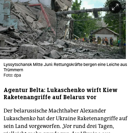
berlin
nord
wahrheit
verlag
verlag
veranstaltungen
Lyssytschansk Mitte Juni: Rettungskräfte bergen eine Leiche aus
Trümmern
shop
Foto: dpa
fragen & hilfe
Agentur Belta: Lukaschenko wirft Kiew
Raketenangriffe auf Belarus vor
unterstützen
Der belarussische Machthaber Alexander
abo
Lukaschenko hat der Ukraine Raketenangriffe auf
genossenschaft
sein Land vorgeworfen. „Vor rund drei Tagen,