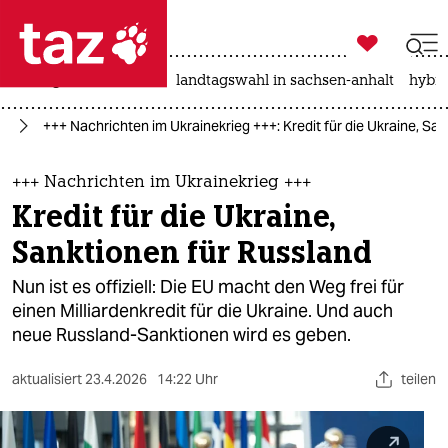

taz zahl ich
niedrigwasser
rente
landtagswahl in sachsen-anhalt
hybri

taz zahl ich
ne
+++ Nachrichten im Ukrainekrieg +++: Kredit für die Ukraine, Sa
taz zahl ich
themen
+++ Nachrichten im Ukrainekrieg +++
Kredit für die Ukraine,
politik
Sanktionen für Russland
öko
Nun ist es offiziell: Die EU macht den Weg frei für
einen Milliardenkredit für die Ukraine. Und auch
gesellschaft
neue Russland-Sanktionen wird es geben.
kultur
aktualisiert
23.4.2026
14:22 Uhr
teilen
sport