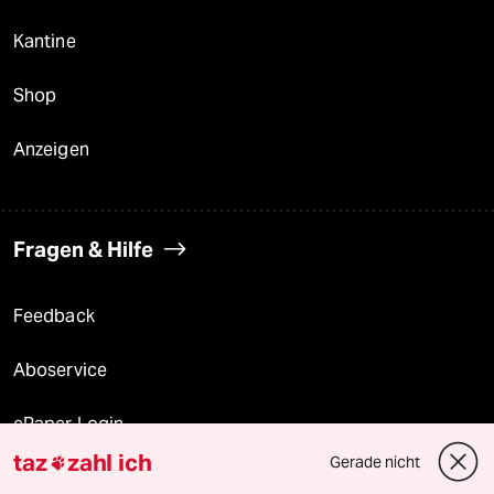
Kantine
Shop
Anzeigen
Fragen & Hilfe
Feedback
Aboservice
ePaper Login
taz
zahl ich
Gerade nicht

Downloads für Abonnierende