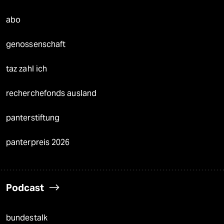
abo
genossenschaft
taz zahl ich
recherchefonds ausland
panterstiftung
panterpreis 2026
Podcast
bundestalk