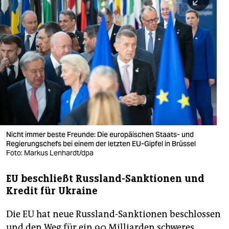
berlin
nord
wahrheit
verlag
verlag
veranstaltungen
shop
Nicht immer beste Freunde: Die europäischen Staats- und
Regierungschefs bei einem der letzten EU-Gipfel in Brüssel
fragen & hilfe
Foto: Markus Lenhardt/dpa
unterstützen
EU beschließt Russland-Sanktionen und
Kredit für Ukraine
abo
genossenschaft
Die EU hat neue Russland-Sanktionen beschlossen
und den Weg für ein 90 Milliarden schweres