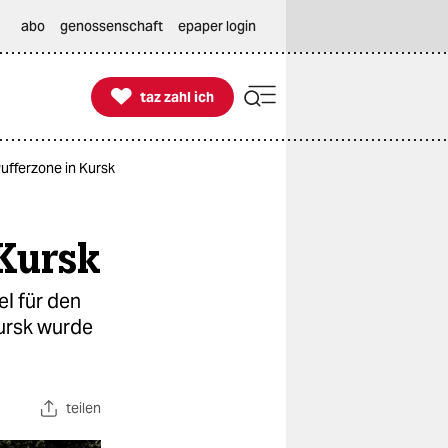
abo
genossenschaft
epaper login

taz zahl ich
taz zahl ich
Pufferzone in Kursk
 Kursk
el für den
Kursk wurde
teilen