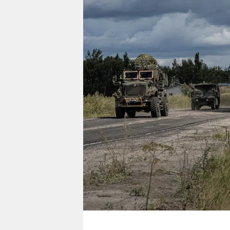
berlin
nord
wahrheit
verlag
verlag
veranstaltungen
shop
fragen & hilfe
unterstützen
abo
genossenschaft