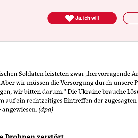

Ja, ich will
ischen Soldaten leisteten zwar „hervorragende Arb
 „Aber wir müssen die Versorgung durch unsere 
gen, wir bitten darum.“ Die Ukraine brauche Lös
em auf ein rechtzeitiges Eintreffen der zugesagten
e angewiesen.
(dpa)
e Drohnen zerstört