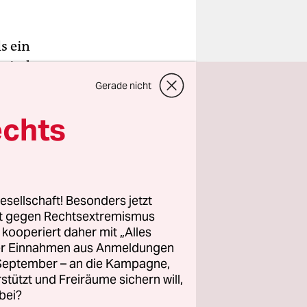
s ein
ssischen
f dem
Gerade nicht
dlichen
echts
e im Osten
chschub an
Selenskyj
nkreichs.
esellschaft! Besonders jetzt
rt gegen Rechtsextremismus
z kooperiert daher mit „Alles
ller Einnahmen aus Anmeldungen
. September – an die Kampagne,
rstützt und Freiräume sichern will,
bei?