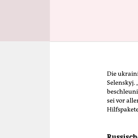
Die ukrain
Selenskyj.
beschleuni
sei vor all
Hilfspaket
Russisch