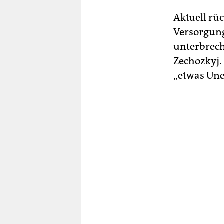
Aktuell rü
Versorgun
unterbreche
Zechozkyj. 
„etwas Uner