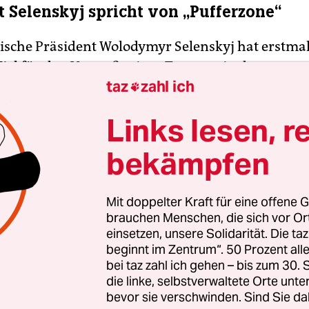
t Selenskyj spricht von „Pufferzone“
ische Präsident Wolodymyr Selenskyj hat erstmal
Ziel für den
Vorstoß seiner Truppen in der westru
taz
zahl ich
sk
genannt. „Die Schaffung einer Pufferzone au

m des Aggressors“, sagte Selenskyj in seiner aben
Links lesen, r
ache. Angesichts der schweren Kämpfe dort sowi
e bat er die westlichen Partner um schnellen Na
bekämpfen
 Munition. „Der Krieg kennt keine Ferien“, sagte 
an die Adresse der USA, Großbritanniens und Fra
Mit doppelter Kraft für eine offene G
brauchen Menschen, die sich vor O
einsetzen, unsere Solidarität. Die ta
beginnt im Zentrum“. 50 Prozent a
bei taz zahl ich gehen – bis zum 30
die linke, selbstverwaltete Orte unte
bevor sie verschwinden. Sind Sie da