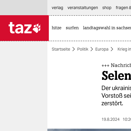
hautnavigation anspringen
hauptinhalt anspringen
footer anspringen
verlag
veranstaltungen
shop
fragen &
hitze
surfen
landtagswahl in sachse

taz zahl ich
taz zahl ich
Startseite
Politik
Europa
Krieg i
themen
politik
+++ Nachric
Selen
öko
Der ukraini
gesellschaft
Vorstoß sei
zerstört.
kultur
sport
19.8.2024
10:2