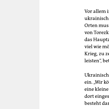
Vor allem 
ukrainisch
Orten muss
von Torezk 
das Haupt
viel wie m
Krieg, zu 
leisten“, b
Ukrainisch
ein. „Wir 
eine kleine
dort einge
besteht da