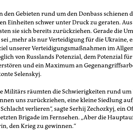
in den Gebieten rund um den Donbass schienen d
en Einheiten schwer unter Druck zu geraten. Aus
ten sie sich bereits zurückziehen. Gerade die 
sei „mehr als nur Verteidigung für die Ukraine, es 
ziel unserer Verteidigungsmaßnahmen im Allgem
öglich von Russlands Potenzial, dem Potenzial für
zerstören und ein Maximum an Gegenangriffsarbe
etonte Selenskyj.
e Militärs räumten die Schwierigkeiten rund um
können uns zurückziehen, eine kleine Siedlung au
 Schlacht verlieren“, sagte Serhij Zechozkyj, ein Of
setzten Brigade im Fernsehen. „Aber die Hauptau
rin, den Krieg zu gewinnen.“