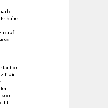
 nach
 Es habe
rem auf
deren
stadt im
ilt die
-
 den
s zum
icht