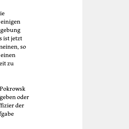
ie
 einigen
Umgebung
ist jetzt
einen, so
 einen
it zu
 Pokrowsk
fgeben oder
fizier der
fgabe