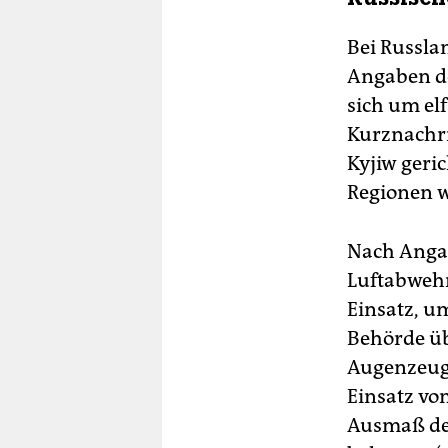
Bei Russla
Angaben de
sich um el
Kurznachri
Kyjiw geri
Regionen w
Nach Angab
Luftabwehr
Einsatz, um
Behörde üb
Augenzeuge
Einsatz vo
Ausmaß des