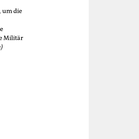
, um die
te
e Militär
)