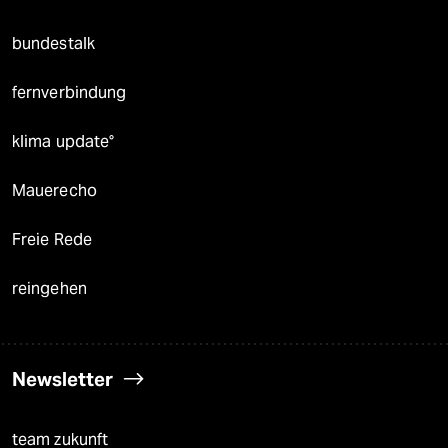
bundestalk
fernverbindung
klima update°
Mauerecho
Freie Rede
reingehen
Newsletter
team zukunft