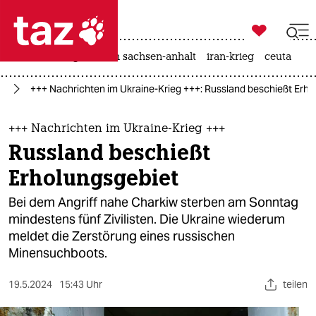

taz zahl ich
hitze
landtagswahl in sachsen-anhalt
iran-krieg
ceuta

taz zahl ich
ne
+++ Nachrichten im Ukraine-Krieg +++: Russland beschießt Erho
taz zahl ich
themen
+++ Nachrichten im Ukraine-Krieg +++
Russland beschießt
politik
Erholungsgebiet
öko
Bei dem Angriff nahe Charkiw sterben am Sonntag
mindestens fünf Zivilisten. Die Ukraine wiederum
gesellschaft
meldet die Zerstörung eines russischen
Minensuchboots.
kultur
sport
19.5.2024
15:43 Uhr
teilen