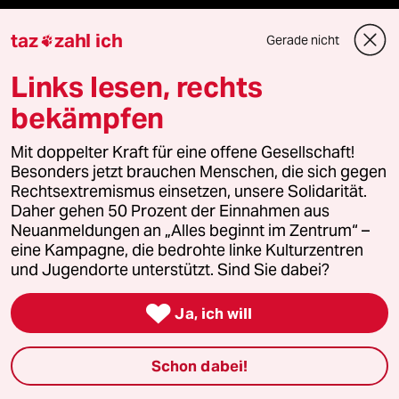
taz lab 2027
taz
zahl ich
Gerade nicht

Links lesen, rechts
bekämpfen
Mehr taz Lesestoff
Mit doppelter Kraft für eine offene Gesellschaft!
Besonders jetzt brauchen Menschen, die sich gegen
taz Blogs
Rechtsextremismus einsetzen, unsere Solidarität.
Daher gehen 50 Prozent der Einnahmen aus
taz FUTURZWEI
Neuanmeldungen an „Alles beginnt im Zentrum“ –
eine Kampagne, die bedrohte linke Kulturzentren
Le Monde diplomatique
und Jugendorte unterstützt. Sind Sie dabei?
taz Archiv

Ja, ich will
Schon dabei!
Mehr taz Angebote