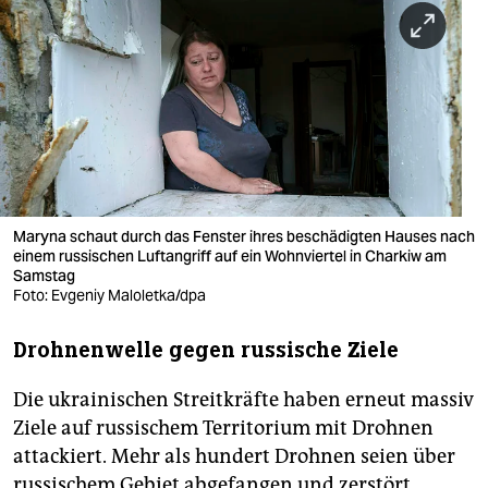
berlin
nord
wahrheit
verlag
verlag
veranstaltungen
Maryna schaut durch das Fenster ihres beschädigten Hauses nach
einem russischen Luftangriff auf ein Wohnviertel in Charkiw am
Samstag
shop
Foto: Evgeniy Maloletka/dpa
fragen & hilfe
Drohnenwelle gegen russische Ziele
unterstützen
Die ukrainischen Streitkräfte haben erneut massiv
abo
Ziele auf russischem Territorium mit Drohnen
genossenschaft
attackiert. Mehr als hundert Drohnen seien über
russischem Gebiet abgefangen und zerstört