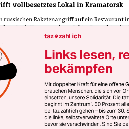
rifft vollbesetztes Lokal in Kramatorsk
 russischen Raketenangriff auf ein Restaurant i
schen Stadt Kramatorsk im Gebiet Donezk ist die 
taz
zahl ich
mindestens zehn gestiegen. Zuvor hatten die

ngaben von acht getöteten Menschen und dutze
Links lesen, r
 gesprochen. Unter den Opfern, die aus den Trü
gen wurden, seien auch drei getötete Kinder, teil
bekämpfen
am Mittwochmorgen mit. Zwei der Kinder ware
en, eines im Jahr 2011. Die Zahl der Verletzten w
Mit doppelter Kraft für eine offene G
.
brauchen Menschen, die sich vor O
einsetzen, unsere Solidarität. Die ta
beginnt im Zentrum“. 50 Prozent a
bei taz zahl ich gehen – bis zum 30
die linke, selbstverwaltete Orte unte
bevor sie verschwinden. Sind Sie da