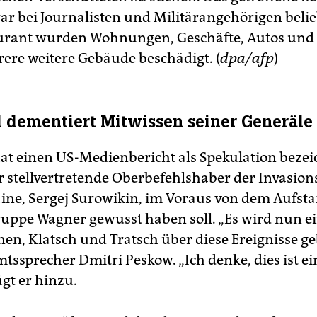
war bei Journalisten und Militärangehörigen beli
rant wurden Wohnungen, Geschäfte, Autos und 
ere weitere Gebäude beschädigt. (
dpa/afp
)
 dementiert Mitwissen seiner Generäle
at einen US-Medienbericht als Spekulation bezei
 stellvertretende Oberbefehlshaber der Invasio
aine, Sergej Surowikin, im Voraus von dem Aufst
uppe Wagner gewusst haben soll. „Es wird nun 
nen, Klatsch und Tratsch über diese Ereignisse ge
tssprecher Dmitri Peskow. „Ich denke, dies ist ei
ügt er hinzu.