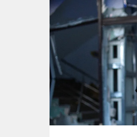
berlin
nord
wahrheit
verlag
verlag
veranstaltungen
shop
fragen & hilfe
unterstützen
abo
genossenschaft