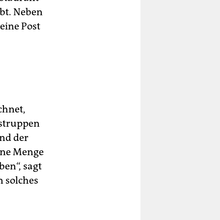
ebt. Neben
eine Post
chnet,
nstruppen
and der
eine Menge
ben“, sagt
n solches