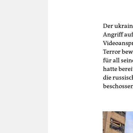
Der ukrain
Angriff au
Videoanspr
Terror bew
für all sei
hatte bere
die russis
beschossen