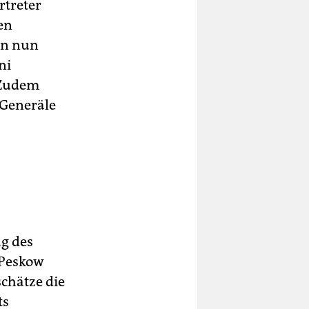
rtreter
en
ton nun
ni
. Zudem
 Generäle
g des
 Peskow
schätze die
ts