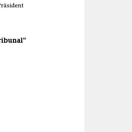
Präsident
ribunal“