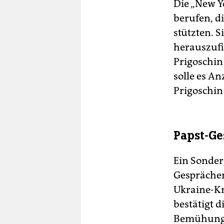
Die „New Y
berufen, 
stützten. S
herauszufi
Prigoschin
solle es A
Prigoschin
Papst-Ge
Ein Sonder
Gesprächen
Ukraine-Kr
bestätigt 
Bemühungen