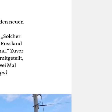
 den neuen
 „Solcher
s Russland
nal.“ Zuvor
itgeteilt,
wei Mal
dpa)