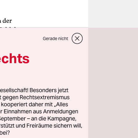
n der
Zahl der
Gerade nicht
nden
echts
mmern des
ten die
n demnach
urde mit 56
esellschaft! Besonders jetzt
rt gegen Rechtsextremismus
z kooperiert daher mit „Alles
ller Einnahmen aus Anmeldungen
. September – an die Kampagne,
rstützt und Freiräume sichern will,
bei?