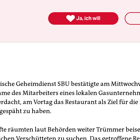

Ja, ich will
ische Geheimdienst SBU bestätigte am Mittwoch
hme des Mitarbeiters eines lokalen Gasunterneh
rdacht, am Vortag das Restaurant als Ziel für die
gespäht zu haben.
fte räumten laut Behörden weiter Trümmer beise
chen Verschütteten zu suchen. Das getroffene R