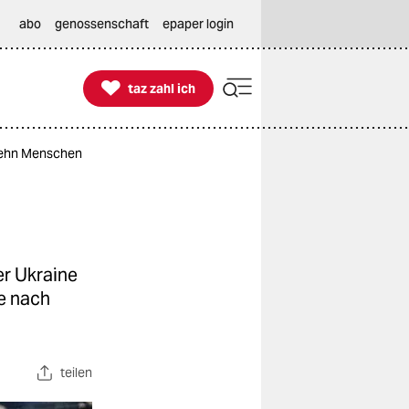
abo
genossenschaft
epaper login

taz zahl ich
taz zahl ich
 zehn Menschen
er Ukraine
he nach
teilen