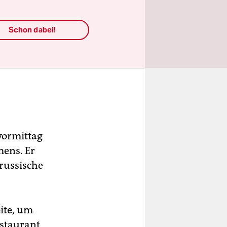
Schon dabei!
vormittag
mens. Er
 russische
ite, um
estaurant