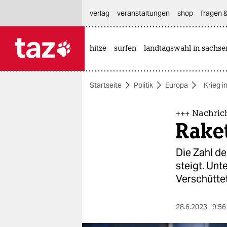
hautnavigation anspringen
hauptinhalt anspringen
footer anspringen
verlag
veranstaltungen
shop
fragen &
hitze
surfen
landtagswahl in sachse

taz zahl ich
taz zahl ich
Startseite
Politik
Europa
Krieg i
themen
politik
+++ Nachric
Rake
öko
Die Zahl de
gesellschaft
steigt. Unt
Verschüttet
kultur
sport
28.6.2023
9:56