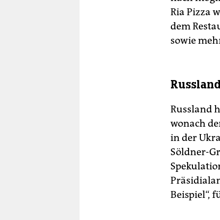
Ria Pizza 
dem Restau
sowie mehr
Russland
Russland h
wonach der
in der Ukr
Söldner-Gr
Spekulatio
Präsidialam
Beispiel“, f