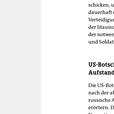
schicken, u
dauerhaft e
Verteidigu
der litaui
der notwen
und Solda
US-Botsc
Aufstan
Die US-Bot
nach der 
russische 
erörtern. 