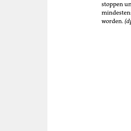
stoppen un
mindestens
worden.
(d