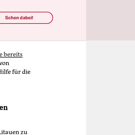
Schon dabei!
 bereits
 von
ilfe für die
uen
Litauen zu