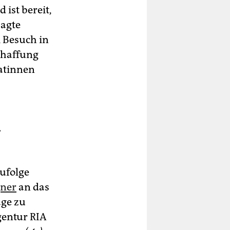
 ist bereit,
sagte
 Besuch in
Schaffung
atinnen
-
ufolge
gner
an das
age zu
gentur RIA