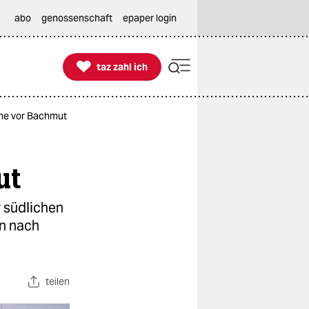
abo
genossenschaft
epaper login

taz zahl ich
taz zahl ich
nne vor Bachmut
ut
r südlichen
en nach
teilen