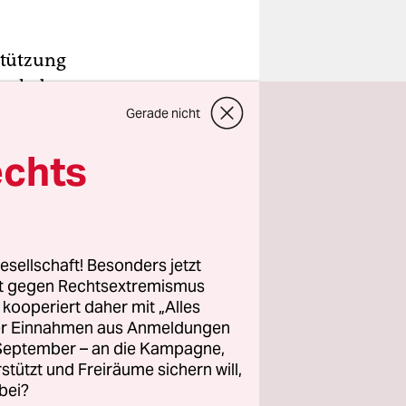
stützung
er heben
wölf
Gerade nicht
betont, mit
echts
te
esellschaft! Besonders jetzt
rt gegen Rechtsextremismus
z kooperiert daher mit „Alles
ller Einnahmen aus Anmeldungen
. September – an die Kampagne,
rstützt und Freiräume sichern will,
bei?