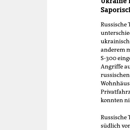
Ukraine 
Saporisc
Russische
unterschie
ukrainisc
anderem mi
S-300 eing
Angriffe a
russischen
Wohnhäuse
Privatfahr
konnten ni
Russische 
südlich vo