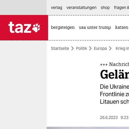
hautnavigation anspringen
hauptinhalt anspringen
footer anspringen
verlag
veranstaltungen
shop
fragen &
bergsteigen
usa unter trump
katzen

taz zahl ich
taz zahl ich
Startseite
Politik
Europa
Krieg i
themen
politik
+++ Nachric
Gelä
öko
Die Ukraine
gesellschaft
Frontlinie 
Litauen sch
kultur
sport
26.6.2023
9:23