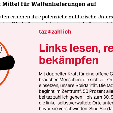
t Mittel für Waffenlieferungen auf
aten erhöhen ihre potenzielle militärische Unter
raine. Die Außenministerinnen und Außenminist
taz
zahl ich
des Fonds um 3,5 Milliarden auf jetzt mehr als z

 Euro an. Der EU-Außenbeauftragte Josep Borrell 
Links lesen, r
eidung werde gewährleistet, den Partnern konkre
he Hilfe zukommen zu lassen.
bekämpfen
Mit doppelter Kraft für eine offene G
brauchen Menschen, die sich vor O
einsetzen, unsere Solidarität. Die ta
beginnt im Zentrum“. 50 Prozent a
bei taz zahl ich gehen – bis zum 30
die linke, selbstverwaltete Orte unte
bevor sie verschwinden. Sind Sie da