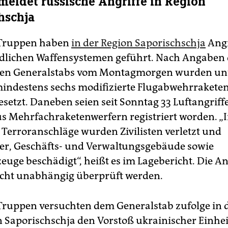
meldet russische Angriffe in Region
hschja
 Truppen haben
in der Region Saporischschja
Angr
dlichen Waffensystemen geführt. Nach Angaben 
hen Generalstabs vom Montagmorgen wurden un
ndestens sechs modifizierte Flugabwehrrakete
esetzt. Daneben seien seit Sonntag 33 Luftangriff
us Mehrfachraketenwerfern registriert worden. „I
 Terroranschläge wurden Zivilisten verletzt und
r, Geschäfts- und Verwaltungsgebäude sowie
zeuge beschädigt“, heißt es im Lagebericht. Die 
cht unabhängig überprüft werden.
Truppen versuchten dem Generalstab zufolge in 
n Saporischschja den Vorstoß ukrainischer Einhe