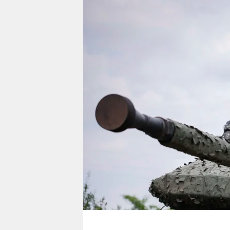
berlin
nord
wahrheit
verlag
verlag
veranstaltungen
shop
fragen & hilfe
unterstützen
abo
genossenschaft