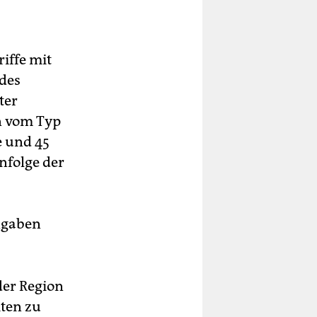
iffe mit
des
ter
n vom Typ
e und 45
nfolge der
Angaben
der Region
iten zu