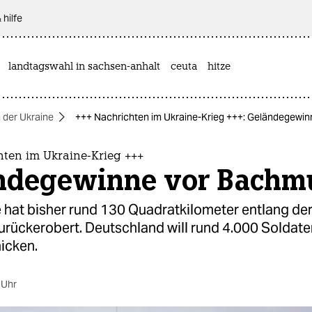
 hilfe
landtagswahl in sachsen-anhalt
ceuta
hitze
n der Ukraine
+++ Nachrichten im Ukraine-Krieg +++: Geländegewi
hten im Ukraine-Krieg +++
ndegewinne vor Bachm
 hat bisher rund 130 Quadratkilometer entlang de
zurückerobert. Deutschland will rund 4.000 Soldat
icken.
 Uhr