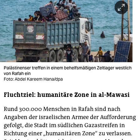
berlin
nord
wahrheit
verlag
verlag
veranstaltungen
Palästinenser treffen in einem behelfsmäßigen Zeltlager westlich
von Rafah ein
shop
Foto: Abdel Kareem Hana/dpa
fragen & hilfe
Fluchtziel: humanitäre Zone in al-Mawasi
unterstützen
Rund 300.000 Menschen in Rafah sind nach
abo
Angaben der israelischen Armee der Aufforderung
gefolgt, die Stadt im südlichen Gazastreifen in
genossenschaft
Richtung einer „humanitären Zone“ zu verlassen.