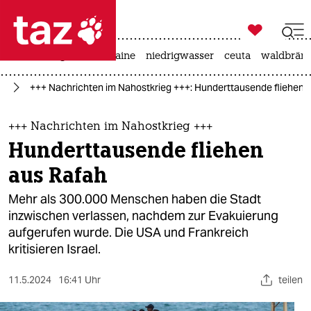

taz zahl ich
hitze
krieg in der ukraine
niedrigwasser
ceuta
waldbrän

taz zahl ich
kt
+++ Nachrichten im Nahostkrieg +++: Hunderttausende fliehen 
taz zahl ich
themen
+++ Nachrichten im Nahostkrieg +++
Hunderttausende fliehen
politik
aus Rafah
öko
Mehr als 300.000 Menschen haben die Stadt
inzwischen verlassen, nachdem zur Evakuierung
gesellschaft
aufgerufen wurde. Die USA und Frankreich
kritisieren Israel.
kultur
sport
11.5.2024
16:41 Uhr
teilen