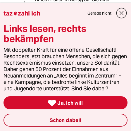
Studien schreibt unterstützt was ich
taz
zahl ich
schrieb. Übrigens stimme ich dem
Gerade nicht

Artikel weniger zu, als der Diskussion
um die Studien.
Links lesen, rechts
bekämpfen
Pi-circle
P
Mit doppelter Kraft für eine offene Gesellschaft!
11.05.2024
,
17:55 Uhr
Besonders jetzt brauchen Menschen, die sich gegen
Rechtsextremismus einsetzen, unsere Solidarität.
Besser ein Schrecken mit Ende, als ein
Daher gehen 50 Prozent der Einnahmen aus
Schrecken ohne Ende.
Neuanmeldungen an „Alles beginnt im Zentrum“ –
PS: noch schneller ginge es, wenn die Hamas
eine Kampagne, die bedrohte linke Kulturzentren
bedingungslos kapituliert. Entprechende
und Jugendorte unterstützt. Sind Sie dabei?
Aufforderungen hört man von Gueterres leider
nicht - so wichtig sind die vielen Toten dann

doch wieder nicht.
Ja, ich will
Schon dabei!
Schleicher
S