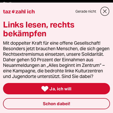
Stellen
taz
zahl ich
Gerade nicht

Presse
Links lesen, rechts
bekämpfen
Unterstützen
Mit doppelter Kraft für eine offene Gesellschaft!
Besonders jetzt brauchen Menschen, die sich gegen
Rechtsextremismus einsetzen, unsere Solidarität.
abo
Daher gehen 50 Prozent der Einnahmen aus
Neuanmeldungen an „Alles beginnt im Zentrum“ –
genossenschaft
eine Kampagne, die bedrohte linke Kulturzentren
und Jugendorte unterstützt. Sind Sie dabei?
taz zahl ich

Ja, ich will
recherchefonds ausland
Schon dabei!
panterstiftung