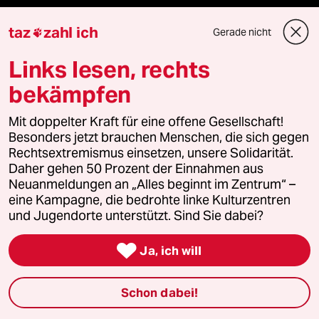
Berlin
taz
zahl ich
Gerade nicht

Nord
Links lesen, rechts
bekämpfen
Wahrheit
Mit doppelter Kraft für eine offene Gesellschaft!
Besonders jetzt brauchen Menschen, die sich gegen
Rechtsextremismus einsetzen, unsere Solidarität.
Themen
Daher gehen 50 Prozent der Einnahmen aus
Neuanmeldungen an „Alles beginnt im Zentrum“ –
eine Kampagne, die bedrohte linke Kulturzentren
Hitze
und Jugendorte unterstützt. Sind Sie dabei?
Krieg in der Ukraine

Ja, ich will
Nahost-Konflikt
Schon dabei!