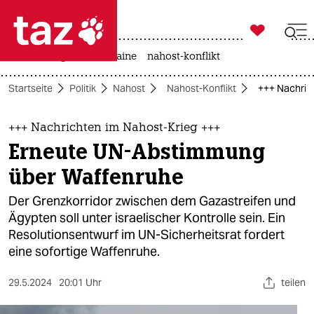

taz zahl ich
hitze
krieg in der ukraine
nahost-konflikt

taz zahl ich
Startseite
Politik
Nahost
Nahost-Konflikt
+++ Nachric
taz zahl ich
themen
+++ Nachrichten im Nahost-Krieg +++
Erneute UN-Abstimmung
politik
über Waffenruhe
öko
Der Grenzkorridor zwischen dem Gazastreifen und
Ägypten soll unter israelischer Kontrolle sein. Ein
gesellschaft
Resolutionsentwurf im UN-Sicherheitsrat fordert
eine sofortige Waffenruhe.
kultur
sport
29.5.2024
20:01 Uhr
teilen