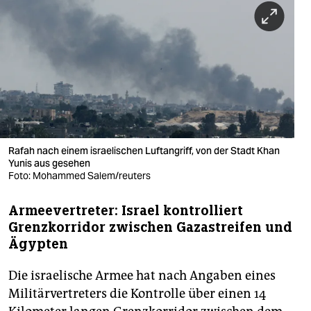
berlin
nord
wahrheit
verlag
verlag
veranstaltungen
Rafah nach einem israelischen Luftangriff, von der Stadt Khan
Yunis aus gesehen
shop
Foto: Mohammed Salem/reuters
fragen & hilfe
Armeevertreter: Israel kontrolliert
Grenzkorridor zwischen Gazastreifen und
unterstützen
Ägypten
abo
Die israelische Armee hat nach Angaben eines
genossenschaft
Militärvertreters die Kontrolle über einen 14