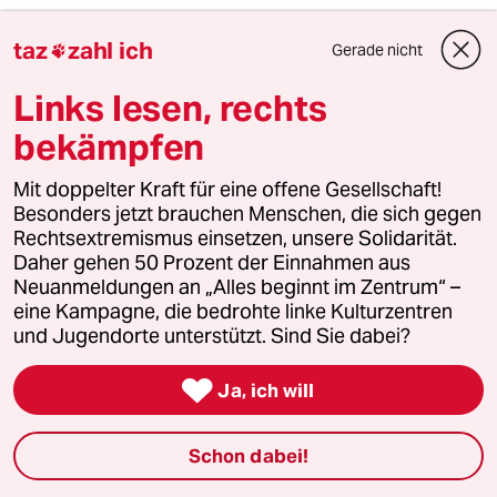
Israel greift Ziele im Libanon an
taz
zahl ich
Gerade nicht

Die israelische Luftwaffe hat nach eigenen
Links lesen, rechts
Angaben Ziele der Hisbollah in mehreren
bekämpfen
Gegenden des Libanons angegriffen. Zu den Zielen
gehörten Fabriken zur Herstellung von
Mit doppelter Kraft für eine offene Gesellschaft!
Sprengstoff sowie eine unterirdische Anlage zur
Besonders jetzt brauchen Menschen, die sich gegen
Rechtsextremismus einsetzen, unsere Solidarität.
Herstellung und Lagerung von Waffen, teilte das
Daher gehen 50 Prozent der Einnahmen aus
Militär mit. Verteidigungsminister Israel Katz
Neuanmeldungen an „Alles beginnt im Zentrum“ –
teilte zudem mit, unter den Zielen sei unter
eine Kampagne, die bedrohte linke Kulturzentren
anderem die größte Produktionsstätte der
und Jugendorte unterstützt. Sind Sie dabei?
Hisbollah-Miliz für Präzisionsraketen.

Ja, ich will
Libanesischen Sicherheitsquellen zufolge gab es
mindestens zehn Luftangriffe in abgelegenen
Schon dabei!
Bergregionen im Osten des Landes sowie im