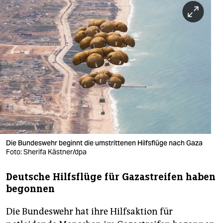
berlin
nord
wahrheit
verlag
verlag
veranstaltungen
shop
Die Bundeswehr beginnt die umstrittenen Hilfsflüge nach Gaza
fragen & hilfe
Foto: Sherifa Kästner/dpa
unterstützen
Deutsche Hilfsflüge für Gazastreifen haben
abo
begonnen
genossenschaft
Die Bundeswehr hat ihre Hilfsaktion für