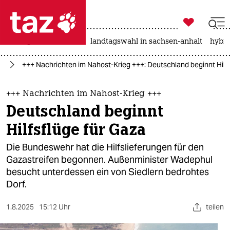

taz zahl ich
niedrigwasser
rente
landtagswahl in sachsen-anhalt
hybri

taz zahl ich
kt
+++ Nachrichten im Nahost-Krieg +++: Deutschland beginnt Hilfs
taz zahl ich
themen
+++ Nachrichten im Nahost-Krieg +++
Deutschland beginnt
politik
Hilfsflüge für Gaza
öko
Die Bundeswehr hat die Hilfslieferungen für den
Gazastreifen begonnen. Außenminister Wadephul
gesellschaft
besucht unterdessen ein von Siedlern bedrohtes
Dorf.
kultur
sport
1.8.2025
15:12 Uhr
teilen