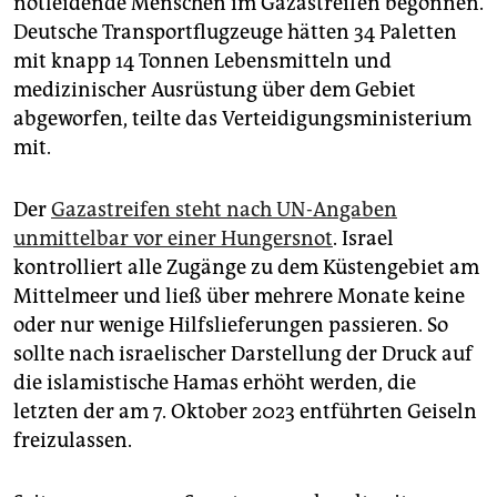
notleidende Menschen im Gazastreifen begonnen.
epaper login
Deutsche Transportflugzeuge hätten 34 Paletten
mit knapp 14 Tonnen Lebensmitteln und
medizinischer Ausrüstung über dem Gebiet
abgeworfen, teilte das Verteidigungsministerium
mit.
Der
Gazastreifen steht nach UN-Angaben
unmittelbar vor einer Hungersnot
. Israel
kontrolliert alle Zugänge zu dem Küstengebiet am
Mittelmeer und ließ über mehrere Monate keine
oder nur wenige Hilfslieferungen passieren. So
sollte nach israelischer Darstellung der Druck auf
die islamistische Hamas erhöht werden, die
letzten der am 7. Oktober 2023 entführten Geiseln
freizulassen.