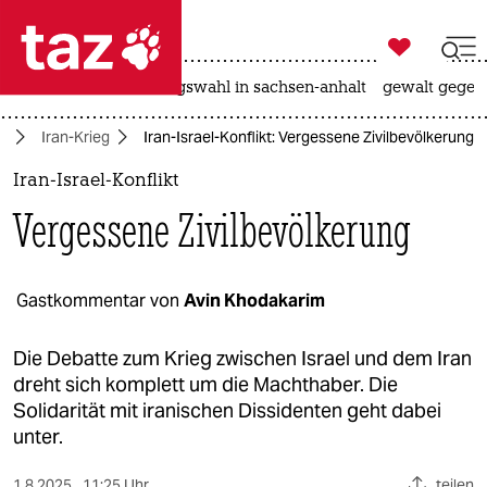

taz zahl ich
hitze
surfen
landtagswahl in sachsen-anhalt
gewalt gegen

taz zahl ich
e
Iran-Krieg
Iran-Israel-Konflikt: Vergessene Zivilbevölkerung
taz zahl ich
Iran-Israel-Konflikt
themen
Vergessene Zivilbevölkerung
politik
öko
Gastkommentar von
Avin Khodakarim
gesellschaft
Die Debatte zum Krieg zwischen Israel und dem Iran
dreht sich komplett um die Machthaber. Die
kultur
Solidarität mit iranischen Dissidenten geht dabei
unter.
sport
1.8.2025
11:25 Uhr
teilen