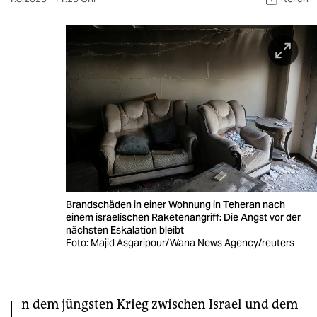
berlin
nord
wahrheit
verlag
verlag
veranstaltungen
shop
Brandschäden in einer Wohnung in Teheran nach
fragen & hilfe
einem israelischen Raketenangriff: Die Angst vor der
nächsten Eskalation bleibt
unterstützen
Foto: Majid Asgaripour/Wana News Agency/reuters
abo
genossenschaft
n dem jüngsten Krieg zwischen Israel und dem