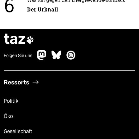
6
Was tun gegen den Energiewende-Rollback?
Der Urknall
taz

Folgen Sie uns
Ressorts
Politik
Öko
Gesellschaft