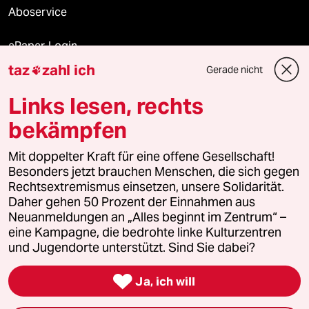
Aboservice
ePaper Login
taz
zahl ich
Gerade nicht

Downloads für Abonnierende
Links lesen, rechts
bekämpfen
© 2026 taz Verlags und Vertriebs GmbH
Alle Rechte vorbehalten. Bei rechtlichen Fragen oder für Genehmigungen
Mit doppelter Kraft für eine offene Gesellschaft!
wenden Sie sich bitte an
lizenzen@taz.de
Besonders jetzt brauchen Menschen, die sich gegen
Rechtsextremismus einsetzen, unsere Solidarität.
Daher gehen 50 Prozent der Einnahmen aus
Feedback
Redaktionsstatut
Kommune-Richtlinien
KI-
Neuanmeldungen an „Alles beginnt im Zentrum“ –
eine Kampagne, die bedrohte linke Kulturzentren
Leitlinie
Informant
Datenschutz
Impressum
AGB
und Jugendorte unterstützt. Sind Sie dabei?
Seitenwende
Einwilligungen widerrufen (Ads)

Ja, ich will