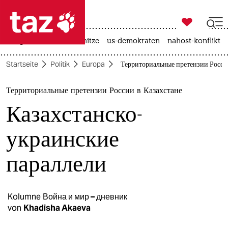

taz zahl ich
krieg in der ukraine
hitze
us-demokraten
nahost-konflikt

taz zahl ich
Startseite
Politik
Europa
Территориальные претензии России
taz zahl ich
themen
Территориальные претензии России в Казахстане
Казахстанско-
politik
украинские
öko
параллели
gesellschaft
kultur
Kolumne
Война и мир – дневник
sport
von
Khadisha Akaeva