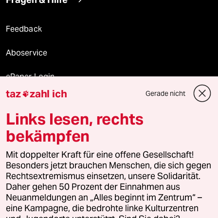
Feedback
Aboservice
ePaper Login
taz
zahl ich
Gerade nicht

Downloads für Abonnierende
Links lesen, rechts
bekämpfen
© 2026 taz Verlags und Vertriebs GmbH
Mit doppelter Kraft für eine offene Gesellschaft!
Alle Rechte vorbehalten. Bei rechtlichen Fragen oder für Genehmigungen
wenden Sie sich bitte an
lizenzen@taz.de
Besonders jetzt brauchen Menschen, die sich gegen
Rechtsextremismus einsetzen, unsere Solidarität.
Daher gehen 50 Prozent der Einnahmen aus
Feedback
Redaktionsstatut
Kommune-Richtlinien
KI-
Neuanmeldungen an „Alles beginnt im Zentrum“ –
eine Kampagne, die bedrohte linke Kulturzentren
Leitlinie
Informant
Datenschutz
Impressum
AGB