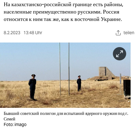
berlin
На казахстанско-российской границе есть районы,
населенные преимущественно русскими. Россия
nord
относится к ним так же, как к восточной Украине.
wahrheit
8.2.2023
13:48 Uhr
teilen
verlag
verlag
veranstaltungen
shop
fragen & hilfe
unterstützen
Бывший советский полигон для испытаний ядерного оружия под г.
abo
Семей
Foto: imago
genossenschaft