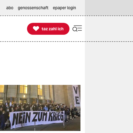
abo
genossenschaft
epaper login

taz zahl ich
taz zahl ich