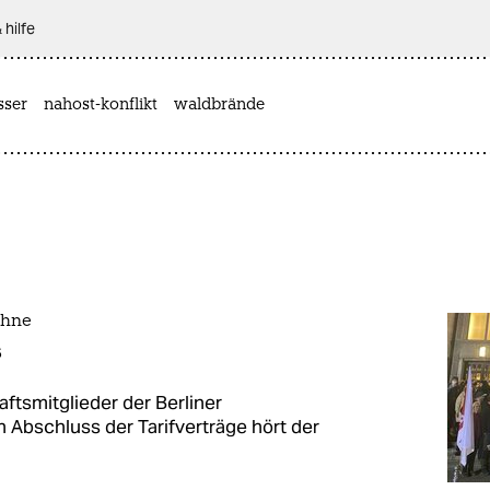
 hilfe
sser
nahost-konflikt
waldbrände
ühne
“
ftsmitglieder der Berliner
bschluss der Tarifverträge hört der