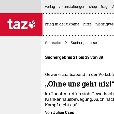
hautnavigation anspringen
hauptinhalt anspringen
footer anspringen
verlag
veranstaltungen
shop
fragen &
krieg in der ukraine
hitze
niedrigwa

taz zahl ich
taz zahl ich
Startseite
Suchergebnisse
themen
politik
Suchergebnis 21 bis 39 von 39
öko
Gewerkschaftsabend in der Volksb
gesellschaft
„Ohne uns geht nix!
kultur
Im Theater treffen sich Gewerkscha
Krankenhausbewegung. Auch nach A
sport
Kampf nicht auf.
Von
Julian Csép