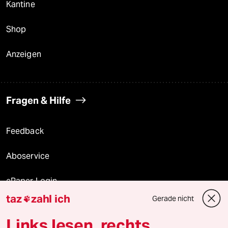
Kantine
Shop
Anzeigen
Fragen & Hilfe
Feedback
Aboservice
ePaper Login
taz
zahl ich
Gerade nicht

Downloads für Abonnierende
Links lesen, rechts