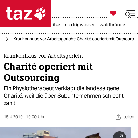

taz zahl ich
krieg in der ukraine
hitze
niedrigwasser
waldbrände

taz zahl ich
in
Krankenhaus vor Arbeitsgericht: Charité operiert mit Outsourcin
taz zahl ich
themen
Krankenhaus vor Arbeitsgericht
Charité operiert mit
politik
Outsourcing
öko
Ein Physiotherapeut verklagt die landeseigene
Charité, weil die über Subunternehmen schlecht
gesellschaft
zahlt.
kultur
15.4.2019
19:00 Uhr
teilen
sport