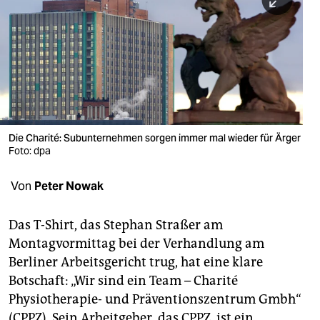
berlin
nord
wahrheit
verlag
verlag
Die Charité: Subunternehmen sorgen immer mal wieder für Ärger
Foto: dpa
veranstaltungen
shop
Von
Peter Nowak
fragen & hilfe
Das T-Shirt, das Stephan Straßer am
unterstützen
Montagvormittag bei der Verhandlung am
Berliner Arbeitsgericht trug, hat eine klare
abo
Botschaft: „Wir sind ein Team – Charité
genossenschaft
Physiotherapie- und Präventionszentrum Gmbh“
(CPPZ). Sein Arbeitgeber, das CPPZ, ist ein