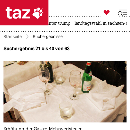

taz zahl ich
nahost-konflikt
usa unter trump
landtagswahl in sachsen-an

taz zahl ich
Startseite
Suchergebnisse
taz zahl ich
Suchergebnis 21 bis 40 von 63
themen
politik
öko
gesellschaft
kultur
sport
Erhöhung der Gastro-Mehrwertsteuer