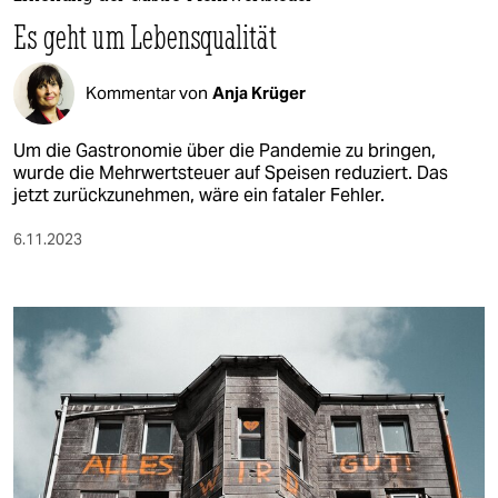
berlin
Es geht um Lebensqualität
nord
Kommentar von
Anja Krüger
wahrheit
verlag
Um die Gastronomie über die Pandemie zu bringen,
wurde die Mehrwertsteuer auf Speisen reduziert. Das
jetzt zurückzunehmen, wäre ein fataler Fehler.
verlag
veranstaltungen
6.11.2023
shop
fragen & hilfe
unterstützen
abo
genossenschaft