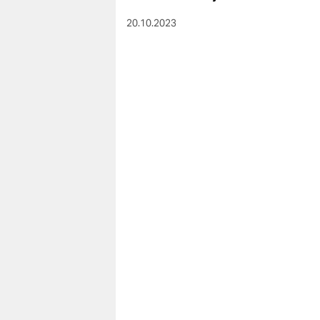
berlin
20.10.2023
nord
wahrheit
verlag
verlag
veranstaltungen
shop
fragen & hilfe
unterstützen
abo
genossenschaft