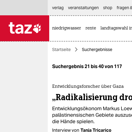
hautnavigation anspringen
hauptinhalt anspringen
footer anspringen
verlag
veranstaltungen
shop
fragen &
niedrigwasser
rente
landtagswahl i

taz zahl ich
taz zahl ich
Startseite
Suchergebnisse
themen
politik
Suchergebnis 21 bis 40 von 117
öko
Entwicklungsforscher über Gaza
gesellschaft
„Radikalisierung dr
kultur
Entwicklungsökonom Markus Loewe w
palästinensischen Gebiete auszus
sport
die Hände spielen.
Interview von
Tanja Tricarico