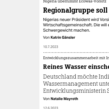
Nigeria übernimmt Ecowas-Vorsitz
Regionalgruppe sol
Nigerias neuer Präsident wird Vors
Wirtschaftsgemeinschaft. Die will 
Schwergewicht machen.
Von
Katrin Gänsler
10.7.2023
Entwicklungszusammenarbeit mit I
Reines Wasser einsc
Deutschland möchte Ind
Wassermanagement unter
Entwicklungsministerin S
Von
Natalie Mayroth
12.6.2023