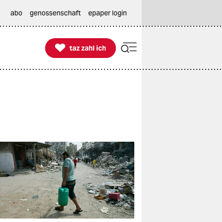
abo
genossenschaft
epaper login

taz zahl ich
taz zahl ich