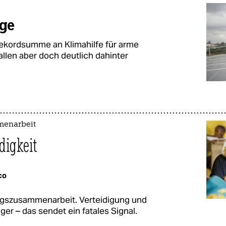
rge
Rekordsumme an Klimahilfe für arme
llen aber doch deutlich dahinter
menarbeit
digkeit
co
ungszusammenarbeit. Verteidigung und
iger – das sendet ein fatales Signal.