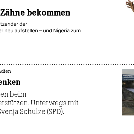
l Zähne bekommen
itzender der
er neu aufstellen – und Nigeria zum
ndien
henken
ien beim
stützen. Unterwegs mit
venja Schulze (SPD).