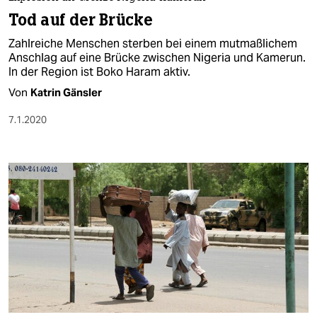
berlin
Tod auf der Brücke
nord
Zahlreiche Menschen sterben bei einem mutmaßlichem
Anschlag auf eine Brücke zwischen Nigeria und Kamerun.
wahrheit
In der Region ist Boko Haram aktiv.
Von
Katrin Gänsler
verlag
7.1.2020
verlag
veranstaltungen
shop
fragen & hilfe
unterstützen
abo
genossenschaft