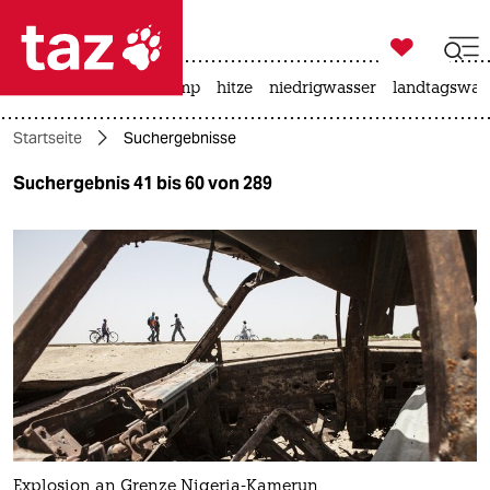

taz zahl ich
katzen
usa unter trump
hitze
niedrigwasser
landtagswahl

taz zahl ich
Startseite
Suchergebnisse
taz zahl ich
Suchergebnis 41 bis 60 von 289
themen
politik
öko
gesellschaft
kultur
sport
Explosion an Grenze Nigeria-Kamerun