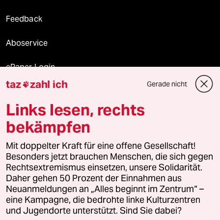
Feedback
Aboservice
ePaper Login
taz
zahl ich
Gerade nicht

Downloads für Abonnierende
Links lesen, rechts
bekämpfen
© 2026 taz Verlags und Vertriebs GmbH
Mit doppelter Kraft für eine offene Gesellschaft!
Alle Rechte vorbehalten. Bei rechtlichen Fragen oder für Genehmigungen
wenden Sie sich bitte an
lizenzen@taz.de
Besonders jetzt brauchen Menschen, die sich gegen
Rechtsextremismus einsetzen, unsere Solidarität.
Daher gehen 50 Prozent der Einnahmen aus
Feedback
Redaktionsstatut
Kommune-Richtlinien
KI-
Neuanmeldungen an „Alles beginnt im Zentrum“ –
eine Kampagne, die bedrohte linke Kulturzentren
Leitlinie
Informant
Datenschutz
Impressum
AGB
und Jugendorte unterstützt. Sind Sie dabei?