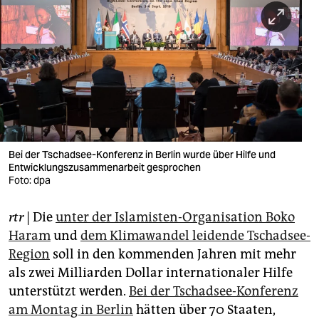
berlin
nord
wahrheit
verlag
verlag
veranstaltungen
Bei der Tschadsee-Konferenz in Berlin wurde über Hilfe und
Entwicklungszusammenarbeit gesprochen
shop
Foto: dpa
fragen & hilfe
rtr
| Die
unter der Islamisten-Organisation Boko
Haram
und
dem Klimawandel leidende Tschadsee-
unterstützen
Region
soll in den kommenden Jahren mit mehr
abo
als zwei Milliarden Dollar internationaler Hilfe
unterstützt werden.
Bei der Tschadsee-Konferenz
genossenschaft
am Montag in Berlin
hätten über 70 Staaten,