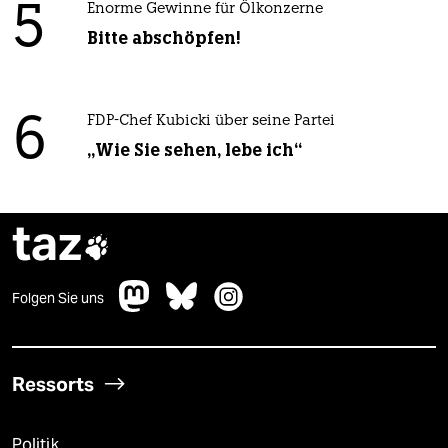
5
Enorme Gewinne für Ölkonzerne
Bitte abschöpfen!
6
FDP-Chef Kubicki über seine Partei
„Wie Sie sehen, lebe ich“
taz

Folgen Sie uns
Ressorts
Politik