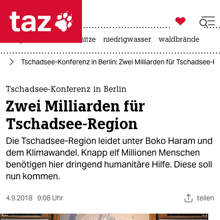

taz zahl ich
krieg in der ukraine
hitze
niedrigwasser
waldbrände

taz zahl ich
el
Tschadsee-Konferenz in Berlin: Zwei Milliarden für Tschadsee-R
taz zahl ich
themen
Tschadsee-Konferenz in Berlin
Zwei Milliarden für
politik
Tschadsee-Region
öko
Die Tschadsee-Region leidet unter Boko Haram und
dem Klimawandel. Knapp elf Millionen Menschen
gesellschaft
benötigen hier dringend humanitäre Hilfe. Diese soll
nun kommen.
kultur
sport
4.9.2018
9:08 Uhr
teilen