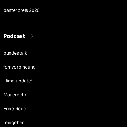
panterpreis 2026
Podcast
bundestalk
fernverbindung
klima update°
Mauerecho
Freie Rede
reingehen