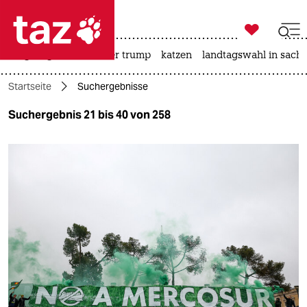

taz zahl ich
bergsteigen
usa unter trump
katzen
landtagswahl in sachs

taz zahl ich
Startseite
Suchergebnisse
taz zahl ich
Suchergebnis 21 bis 40 von 258
themen
politik
öko
gesellschaft
kultur
sport