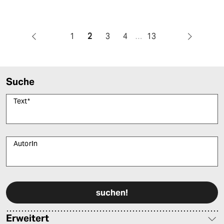
1
2
3
4
…
13
Suche
Text
*
AutorIn
Bitte füllen Sie alle Pflichtfelder (*) aus, um fortfahren zu können.
Erweitert