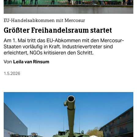
berlin
nord
EU-Handelsabkommen mit Mercosur
wahrheit
Größter Freihandelsraum startet
Am 1. Mai tritt das EU-Abkommen mit den Mercosur-
verlag
Staaten vorläufig in Kraft. Industrievertreter sind
erleichtert, NGOs kritisieren den Schritt.
verlag
Von
Leila van Rinsum
veranstaltungen
1.5.2026
shop
fragen & hilfe
unterstützen
abo
genossenschaft