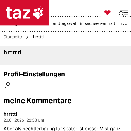

taz zahl ich
niedrigwasser
rente
landtagswahl in sachsen-anhalt
hybri

taz zahl ich
Startseite
hrrtttl
taz zahl ich
hrrtttl
themen
politik
Profil-Einstellungen
öko
gesellschaft
meine Kommentare
kultur
hrrtttl
sport
29.01.2025 , 22:38 Uhr
Aber als Rechtfertigung für später ist dieser Mist ganz