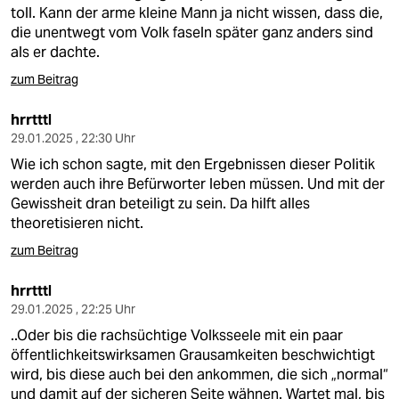
berlin
toll. Kann der arme kleine Mann ja nicht wissen, dass die,
die unentwegt vom Volk faseln später ganz anders sind
nord
als er dachte.
wahrheit
zum Beitrag
verlag
hrrtttl
29.01.2025 , 22:30 Uhr
verlag
Wie ich schon sagte, mit den Ergebnissen dieser Politik
werden auch ihre Befürworter leben müssen. Und mit der
veranstaltungen
Gewissheit dran beteiligt zu sein. Da hilft alles
theoretisieren nicht.
shop
zum Beitrag
fragen & hilfe
hrrtttl
unterstützen
29.01.2025 , 22:25 Uhr
abo
..Oder bis die rachsüchtige Volksseele mit ein paar
öffentlichkeitswirksamen Grausamkeiten beschwichtigt
genossenschaft
wird, bis diese auch bei den ankommen, die sich „normal“
und damit auf der sicheren Seite wähnen. Wartet mal, bis