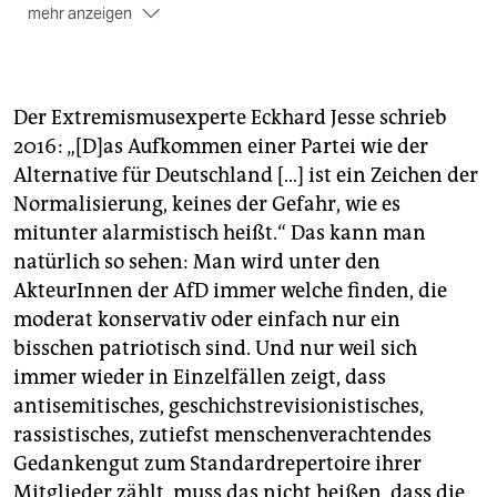
mehr anzeigen
Die Kooperation:
Die taz, die Zeitschrift
Der Rechte
Rand
und das antifaschistische Archiv apabiz haben
seit Dezember die Hintergründe der MitarbeiterInnen
und Abgeordneten recherchiert. Das Projekt wurde
Der Extremismusexperte Eckhard Jesse schrieb
gefördert mit Mitteln der Otto-Brenner-Stiftung.
2016: „[D]as Aufkommen einer Partei wie der
Alternative für Deutschland […] ist ein Zeichen der
Normalisierung, keines der Gefahr, wie es
mitunter alarmistisch heißt.“ Das kann man
natürlich so sehen: Man wird unter den
AkteurInnen der AfD immer welche finden, die
moderat konservativ oder einfach nur ein
bisschen patriotisch sind. Und nur weil sich
immer wieder in Einzelfällen zeigt, dass
antisemitisches, geschichstrevisionistisches,
rassistisches, zutiefst menschenverachtendes
Gedankengut zum Standardrepertoire ihrer
Mitglieder zählt, muss das nicht heißen, dass die