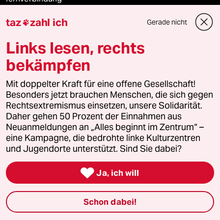
taz
zahl ich
Gerade nicht

klima update°
Links lesen, rechts
Mauerecho
bekämpfen
Freie Rede
Mit doppelter Kraft für eine offene Gesellschaft!
Besonders jetzt brauchen Menschen, die sich gegen
reingehen
Rechtsextremismus einsetzen, unsere Solidarität.
Daher gehen 50 Prozent der Einnahmen aus
Neuanmeldungen an „Alles beginnt im Zentrum“ –
eine Kampagne, die bedrohte linke Kulturzentren
Newsletter
und Jugendorte unterstützt. Sind Sie dabei?
team zukunft

Ja, ich will
taz frisch
Schon dabei!
taz zahl ich