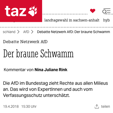

taz zahl ich
niedrigwasser
rente
landtagswahl in sachsen-anhalt
hybri

taz zahl ich
utschland
AfD
Debatte Netzwerk AfD: Der braune Schwamm
taz zahl ich
Debatte Netzwerk AfD
themen
Der braune Schwamm
politik
öko
Kommentar von
Nina Juliane Rink
gesellschaft
Die AfD im Bundestag zieht Rechte aus allen Milieus
an. Das wird von ExpertInnen und auch vom
kultur
Verfassungsschutz unterschätzt.
sport
19.4.2018
15:30 Uhr
teilen