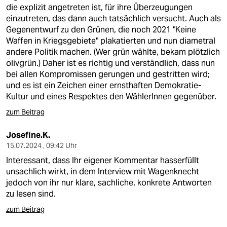
berlin
die explizit angetreten ist, für ihre Überzeugungen
einzutreten, das dann auch tatsächlich versucht. Auch als
nord
Gegenentwurf zu den Grünen, die noch 2021 "Keine
Waffen in Kriegsgebiete" plakatierten und nun diametral
wahrheit
andere Politik machen. (Wer grün wählte, bekam plötzlich
olivgrün.) Daher ist es richtig und verständlich, dass nun
verlag
bei allen Kompromissen gerungen und gestritten wird;
und es ist ein Zeichen einer ernsthaften Demokratie-
verlag
Kultur und eines Respektes den WählerInnen gegenüber.
veranstaltungen
zum Beitrag
shop
Josefine.K.
15.07.2024 , 09:42 Uhr
fragen & hilfe
Interessant, dass Ihr eigener Kommentar hasserfüllt
unterstützen
unsachlich wirkt, in dem Interview mit Wagenknecht
jedoch von ihr nur klare, sachliche, konkrete Antworten
abo
zu lesen sind.
genossenschaft
zum Beitrag