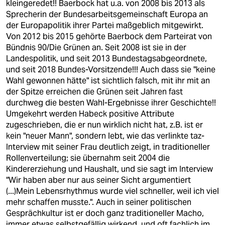
kleingeredet!! Baerbock hat u.a. von 2008 bis 2013 als
Sprecherin der Bundesarbeitsgemeinschaft Europa an
der Europapolitik ihrer Partei maßgeblich mitgewirkt.
Von 2012 bis 2015 gehörte Baerbock dem Parteirat von
Bündnis 90/Die Grünen an. Seit 2008 ist sie in der
Landespolitik, und seit 2013 Bundestagsabgeordnete,
und seit 2018 Bundes-Vorsitzende!!! Auch dass sie "keine
Wahl gewonnen hätte" ist sichtlich falsch, mit ihr mit an
der Spitze erreichen die Grünen seit Jahren fast
durchweg die besten Wahl-Ergebnisse ihrer Geschichte!!
Umgekehrt werden Habeck positive Attribute
zugeschrieben, die er nun wirklich nicht hat, z.B. ist er
kein "neuer Mann", sondern lebt, wie das verlinkte taz-
Interview mit seiner Frau deutlich zeigt, in traditioneller
Rollenverteilung; sie übernahm seit 2004 die
Kindererziehung und Haushalt, und sie sagt im Interview
"Wir haben aber nur aus seiner Sicht argumentiert
(...)Mein Lebensrhythmus wurde viel schneller, weil ich viel
mehr schaffen musste.". Auch in seiner politischen
Gesprächkultur ist er doch ganz traditioneller Macho,
immer etwas selbstgefällig wirkend, und oft fachlich im