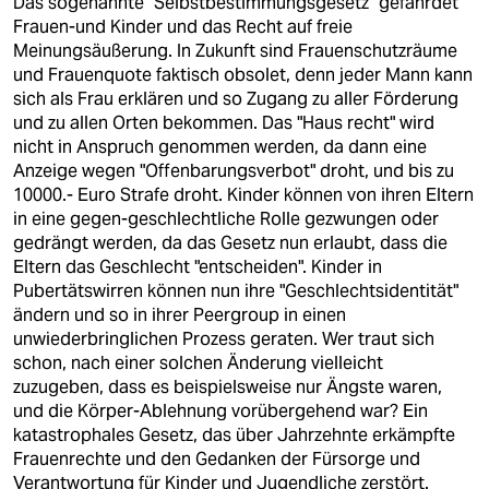
Das sogenannte "Selbstbestimmungsgesetz" gefährdet
Frauen-und Kinder und das Recht auf freie
Meinungsäußerung. In Zukunft sind Frauenschutzräume
und Frauenquote faktisch obsolet, denn jeder Mann kann
sich als Frau erklären und so Zugang zu aller Förderung
und zu allen Orten bekommen. Das "Haus recht" wird
nicht in Anspruch genommen werden, da dann eine
Anzeige wegen "Offenbarungsverbot" droht, und bis zu
10000.- Euro Strafe droht. Kinder können von ihren Eltern
in eine gegen-geschlechtliche Rolle gezwungen oder
gedrängt werden, da das Gesetz nun erlaubt, dass die
Eltern das Geschlecht "entscheiden". Kinder in
Pubertätswirren können nun ihre "Geschlechtsidentität"
ändern und so in ihrer Peergroup in einen
unwiederbringlichen Prozess geraten. Wer traut sich
schon, nach einer solchen Änderung vielleicht
zuzugeben, dass es beispielsweise nur Ängste waren,
und die Körper-Ablehnung vorübergehend war? Ein
katastrophales Gesetz, das über Jahrzehnte erkämpfte
Frauenrechte und den Gedanken der Fürsorge und
Verantwortung für Kinder und Jugendliche zerstört.