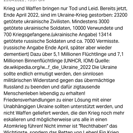
Krieg und Waffen bringen nur Tod und Leid. Bereits jetzt,
Ende April 2022, sind im Ukraine-Krieg gestorben: 23200
getötete ukrainische Zivilisten. Mindestens 3000
getötete ukrainische Soldaten, 10000 Verwundete und
700 Kriegsgefangene.(ukrainische Angabe) 13414
getötete russische Soldaten und ca. 7000 Vermisste.
(russische Angabe Ende April, später aber wieder
dementiert) Dazu über 5,1 Millionen Flüchtlinge und 7,1
Millionen Binnenflüchtlinge (UNHCR, IOM) Quelle:
de.wikipedia.org/w...f_die_Ukraine_2022
Die Ukraine
sollte endlich ermutigt werden, den sinnlosen
militärischen Widerstand gegen das übermächtige
Russland zu beenden und dafür zigtausende
Menschenleben lebendig zu erhalten!
Friedensverhandlungen zu einer Lösung mit einer
Unabhängigen Ukraine sollten unterstützt werden, und
nicht Waffen geliefert werden, die den Krieg noch mehr
eskalieren und möglicherweise uns alle in einen
Atomkrieg führen! Nicht immer ist "Rechthaben" das
Wichtigste, sondern das Retten von Leben! Ein Krieg