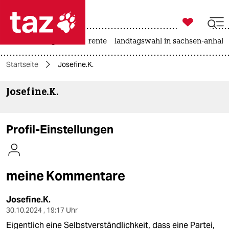

taz zahl ich
hitze
niedrigwasser
rente
landtagswahl in sachsen-anhalt

taz zahl ich
Startseite
Josefine.K.
taz zahl ich
Josefine.K.
themen
politik
Profil-Einstellungen
öko
gesellschaft
meine Kommentare
kultur
Josefine.K.
sport
30.10.2024 , 19:17 Uhr
Eigentlich eine Selbstverständlichkeit, dass eine Partei,