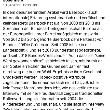
Josefine.K.
19.04.2021 , 12:39 Uhr
In dem denunzierendem Artikel wird Baerbock (auch
internationale) Erfahrung systematisch und verfälschend
kleingeredet!! Baerbock hat u.a. von 2008 bis 2013 als
Sprecherin der Bundesarbeitsgemeinschaft Europa an
der Europapolitik ihrer Partei maßgeblich mitgewirkt.
Von 2012 bis 2015 gehörte Baerbock dem Parteirat von
Bündnis 90/Die Grünen an. Seit 2008 ist sie in der
Landespolitik, und seit 2013 Bundestagsabgeordnete,
und seit 2018 Bundes-Vorsitzende!!! Auch dass sie "keine
Wahl gewonnen hätte" ist sichtlich falsch, mit ihr mit an
der Spitze erreichen die Grünen seit Jahren fast
durchweg die besten Wahl-Ergebnisse ihrer Geschichte!!
Umgekehrt werden Habeck positive Attribute
zugeschrieben, die er nun wirklich nicht hat, z.B. ist er
kein "neuer Mann", sondern lebt, wie das verlinkte taz-
Interview mit seiner Frau deutlich zeigt, in traditioneller
Rollenverteilung; sie übernahm seit 2004 die
Kindererziehung und Haushalt, und sie sagt im Interview
"Wir haben aber nur aus seiner Sicht argumentiert