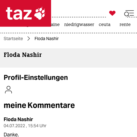

taz zahl ich
hitze
krieg in der ukraine
niedrigwasser
ceuta
rente

taz zahl ich
Startseite
Floda Nashir
taz zahl ich
Floda Nashir
themen
politik
Profil-Einstellungen
öko
gesellschaft
meine Kommentare
kultur
Floda Nashir
sport
04.07.2022 , 15:54 Uhr
Danke.