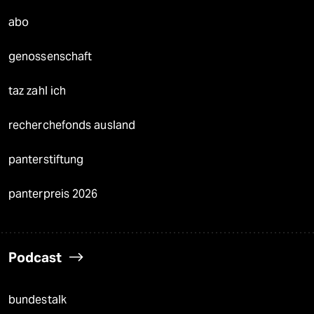
abo
genossenschaft
taz zahl ich
recherchefonds ausland
panterstiftung
panterpreis 2026
Podcast
bundestalk