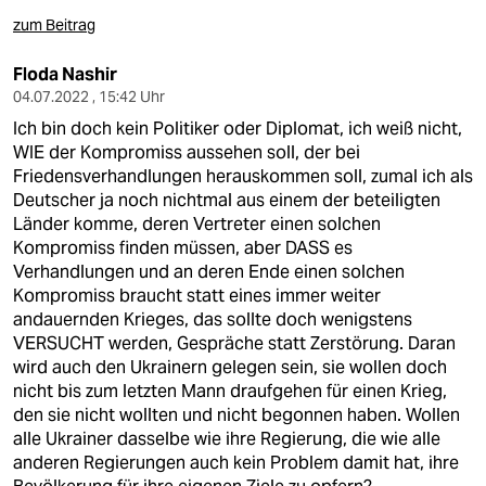
berlin
zum Beitrag
nord
Floda Nashir
wahrheit
04.07.2022 , 15:42 Uhr
Ich bin doch kein Politiker oder Diplomat, ich weiß nicht,
verlag
WIE der Kompromiss aussehen soll, der bei
Friedensverhandlungen herauskommen soll, zumal ich als
verlag
Deutscher ja noch nichtmal aus einem der beteiligten
Länder komme, deren Vertreter einen solchen
veranstaltungen
Kompromiss finden müssen, aber DASS es
Verhandlungen und an deren Ende einen solchen
shop
Kompromiss braucht statt eines immer weiter
fragen & hilfe
andauernden Krieges, das sollte doch wenigstens
VERSUCHT werden, Gespräche statt Zerstörung. Daran
unterstützen
wird auch den Ukrainern gelegen sein, sie wollen doch
nicht bis zum letzten Mann draufgehen für einen Krieg,
abo
den sie nicht wollten und nicht begonnen haben. Wollen
alle Ukrainer dasselbe wie ihre Regierung, die wie alle
genossenschaft
anderen Regierungen auch kein Problem damit hat, ihre