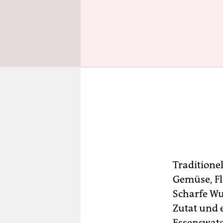
Traditione
Gemüse, Fl
Scharfe Wur
Zutat und 
Essenswate