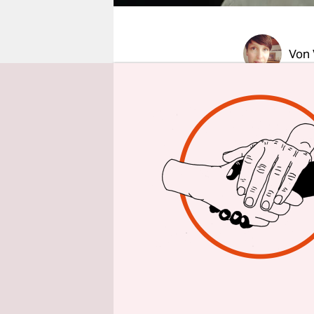
epaper login
Von
Jamie Olive
in die Reis
passiert?
Der für se
britische 
spanischen
törichterw