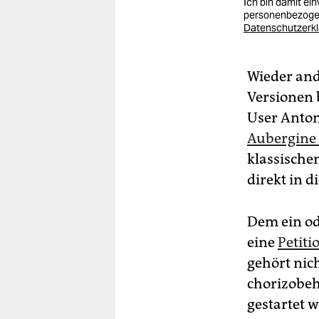
Ich bin damit ei
personenbezogen
Datenschutzerk
Wieder and
Versionen 
User Anton
Aubergine 
klassische
direkt in d
Dem ein od
eine
Petiti
gehört nich
chorizobeha
gestartet w