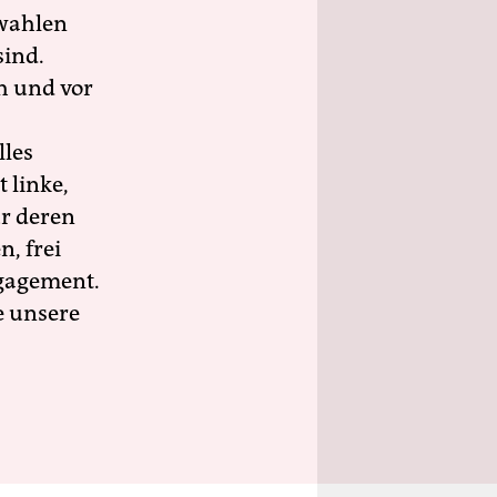
wahlen
sind.
h und vor
lles
 linke,
ür deren
n, frei
ngagement.
e unsere