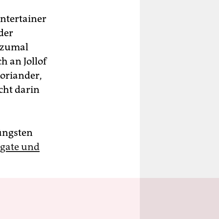
Entertainer
der
 zumal
ch an Jollof
Koriander,
cht darin
üngsten
agate und