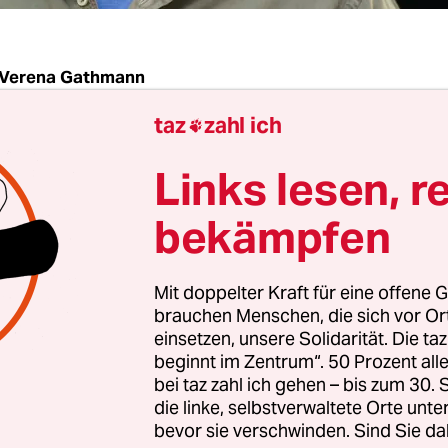
Verena Gathmann
taz
zahl ich

r ist mitten hineingetreten. Nicht ins Fettnäpfch
Links lesen, r
pfanne. Und hat sich damit ordentlich blamiert. W
bekämpfen
ine mitunter unkonventionellen Rezeptvarianten
Mit doppelter Kraft für eine offene G
Fernsehkoch wollte sich
an einer eigenen Version
a
brauchen Menschen, die sich vor O
 Nationalgerichts Paella versuchen. Nur mischte
einsetzen, unsere Solidarität. Die ta
beginnt im Zentrum“. 50 Prozent a
eise scharfe Chorizo-Wurst unter die Zutaten.
bei taz zahl ich gehen – bis zum 30
die linke, selbstverwaltete Orte unte
bevor sie verschwinden. Sind Sie da