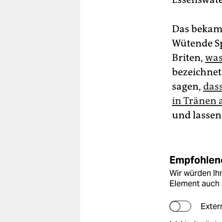
Das bekam 
Wütende Sp
Briten,
was
bezeichnet.
sagen,
dass
in Tränen 
und lassen
Empfohlene
Wir würden Ihn
Element auch 
Exter