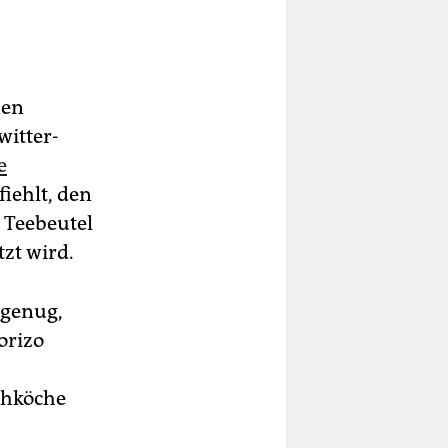
nen
witter-
e
iehlt, den
 Teebeutel
tzt wird.
 genug,
orizo
sehköche