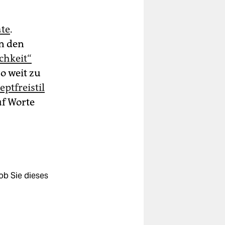
ate
.
n den
chkeit“
o weit zu
ptfreistil
f Worte
ob Sie dieses