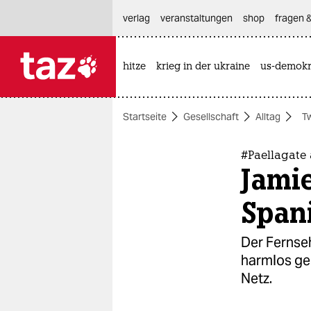
hautnavigation anspringen
hauptinhalt anspringen
footer anspringen
verlag
veranstaltungen
shop
fragen &
hitze
krieg in der ukraine
us-demokr

taz zahl ich
taz zahl ich
Startseite
Gesellschaft
Alltag
Tw
themen
politik
#Paellagate 
Jamie
öko
Span
gesellschaft
Der Fernseh
kultur
harmlos ge
Netz.
sport