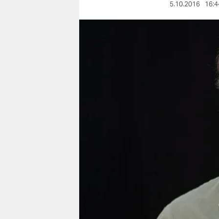
berlin
5.10.2016
16:4
nord
wahrheit
verlag
verlag
veranstaltungen
shop
fragen & hilfe
unterstützen
abo
genossenschaft