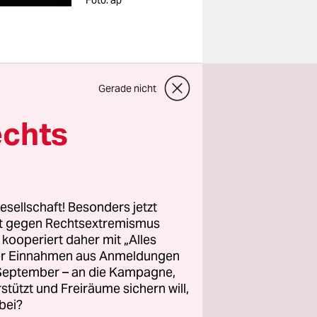
Foto: ap
Gerade nicht
en, sondern
echts
as ist
 bekannte
esellschaft! Besonders jetzt
n
des
rt gegen Rechtsextremismus
 er
z kooperiert daher mit „Alles
ller Einnahmen aus Anmeldungen
. September – an die Kampagne,
rstützt und Freiräume sichern will,
bei?