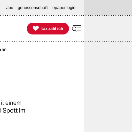
abo
genossenschaft
epaper login

taz zahl ich
taz zahl ich
n an
Mit einem
d Spott im