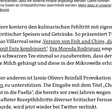
nverstanden, dass mir externe Inhalte angezeigt werden. Damit können
e Daten an Drittplattformen übermittelt werden.
Mehr dazu in unserer
lärung
ere kontern den kulinarischen Fehltritt mit eige
britischer Speisen und Getränke. So präsentiert T
io Villarreal seine
„Version von Fish and Chips, di
mit Ente kombiniert“
.
Eva Moreda Rodriguez
empf
n schwarzen Tee einmal so zuzubereiten, dass der
ie Milch gehängt und diese in der Mikrowelle erhi
er anderen ist Jamie Olivers Reinfall Provokation
on
zu unterstützen. Die Eingabe mit dem Titel „Ch
t in die Paella“, die bereits vor zwei Jahren wegen
fteter Rezeptfehltritte diverser britischer Fern
urde, wird jetzt wieder bei Twitter verlinkt.