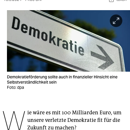
berlin
nord
wahrheit
verlag
verlag
veranstaltungen
shop
Demokratieförderung sollte auch in finanzieller Hinsicht eine
Selbstverständlichkeit sein
fragen & hilfe
Foto: dpa
unterstützen
W
abo
ie wäre es mit 100 Milliarden Euro, um
genossenschaft
unsere verletzte Demokratie fit für die
Zukunft zu machen?