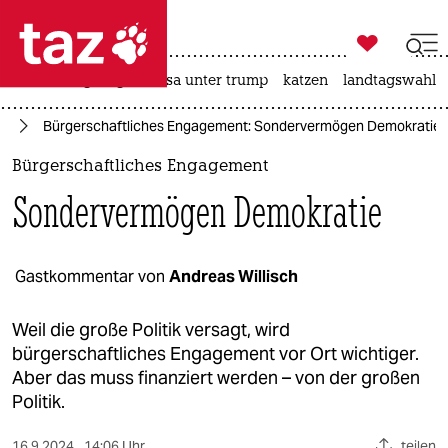

taz zahl ich
hitze
bergsteigen
usa unter trump
katzen
landtagswahl i

taz zahl ich
nd
Bürgerschaftliches Engagement: Sondervermögen Demokratie
taz zahl ich
Bürgerschaftliches Engagement
themen
Sondervermögen Demokratie
politik
öko
Gastkommentar von
Andreas Willisch
gesellschaft
Weil die große Politik versagt, wird
bürgerschaftliches Engagement vor Ort wichtiger.
kultur
Aber das muss finanziert werden – von der großen
Politik.
sport
16.9.2024
14:06 Uhr
teilen