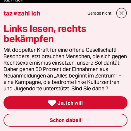
taz
zahl ich
Gerade nicht

taz zahl ich
Links lesen, rechts
taz lab Infobrief
bekämpfen
Mit doppelter Kraft für eine offene Gesellschaft!
Veranstaltungen
Besonders jetzt brauchen Menschen, die sich gegen
Rechtsextremismus einsetzen, unsere Solidarität.
Daher gehen 50 Prozent der Einnahmen aus
Demnächst
Neuanmeldungen an „Alles beginnt im Zentrum“ –
eine Kampagne, die bedrohte linke Kulturzentren
Vor Ort
und Jugendorte unterstützt. Sind Sie dabei?

Live im Stream
Ja, ich will
Vergangene
Schon dabei!
taz lab 2027