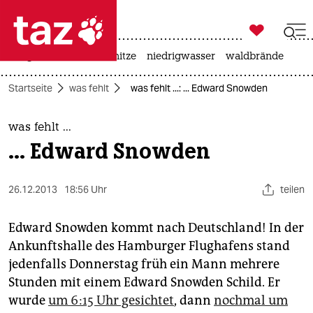

taz zahl ich
krieg in der ukraine
hitze
niedrigwasser
waldbrände

taz zahl ich
Startseite
was fehlt
was fehlt ...: ... Edward Snowden
taz zahl ich
themen
was fehlt ...
... Edward Snowden
politik
öko
26.12.2013
18:56 Uhr
teilen
gesellschaft
Edward Snowden kommt nach Deutschland! In der
Ankunftshalle des Hamburger Flughafens stand
kultur
jedenfalls Donnerstag früh ein Mann mehrere
Stunden mit einem Edward Snowden Schild. Er
sport
wurde
um 6:15 Uhr gesichtet
, dann
nochmal um