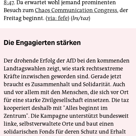
berlin
8:47
. Da erwartet wohl jemand prominenten
Besuch zum
Chaos Communication Congress
, der
nord
Freitag beginnt. (
via: fefe
) (
lrs/taz
)
wahrheit
verlag
Die Engagierten stärken
verlag
Der drohende Erfolg der AfD bei den kommenden
veranstaltungen
Landtagswahlen zeigt, wie stark rechtsextreme
Kräfte inzwischen geworden sind. Gerade jetzt
shop
braucht es Zusammenhalt und Solidarität. Auch
fragen & hilfe
und vor allem mit den Menschen, die sich vor Ort
für eine starke Zivilgesellschaft einsetzen. Die taz
unterstützen
kooperiert deshalb mit "Alles beginnt im
abo
Zentrum". Die Kampagne unterstützt bundesweit
linke, selbstverwaltete Orte und baut einen
genossenschaft
solidarischen Fonds für deren Schutz und Erhalt