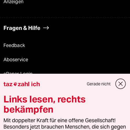
Anzeigen
Fragen & Hilfe
Feedback
Aboservice
ePaper Login
taz
zahl ich
Gerade nicht

Downloads für Abonnierende
Links lesen, rechts
bekämpfen
© 2026 taz Verlags und Vertriebs GmbH
Mit doppelter Kraft für eine offene Gesellschaft!
Alle Rechte vorbehalten. Bei rechtlichen Fragen oder für Genehmigungen
wenden Sie sich bitte an
lizenzen@taz.de
Besonders jetzt brauchen Menschen, die sich gegen