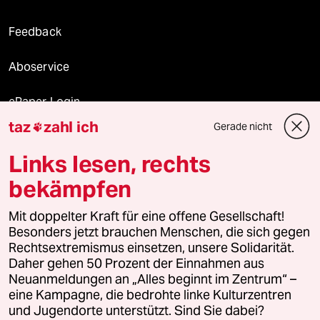
Feedback
Aboservice
ePaper Login
taz
zahl ich
Gerade nicht

Downloads für Abonnierende
Links lesen, rechts
bekämpfen
© 2026 taz Verlags und Vertriebs GmbH
Mit doppelter Kraft für eine offene Gesellschaft!
Alle Rechte vorbehalten. Bei rechtlichen Fragen oder für Genehmigungen
wenden Sie sich bitte an
lizenzen@taz.de
Besonders jetzt brauchen Menschen, die sich gegen
Rechtsextremismus einsetzen, unsere Solidarität.
Daher gehen 50 Prozent der Einnahmen aus
Feedback
Redaktionsstatut
Kommune-Richtlinien
KI-
Neuanmeldungen an „Alles beginnt im Zentrum“ –
eine Kampagne, die bedrohte linke Kulturzentren
Leitlinie
Informant
Datenschutz
Impressum
AGB
und Jugendorte unterstützt. Sind Sie dabei?