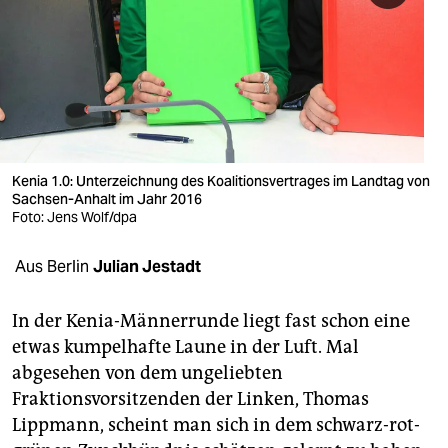
berlin
nord
wahrheit
verlag
verlag
Kenia 1.0: Unterzeichnung des Koalitionsvertrages im Landtag von
Sachsen-Anhalt im Jahr 2016
veranstaltungen
Foto: Jens Wolf/dpa
shop
Aus Berlin
Julian Jestadt
fragen & hilfe
In der Kenia-Männerrunde liegt fast schon eine
unterstützen
etwas kumpelhafte Laune in der Luft. Mal
abgesehen von dem ungeliebten
abo
Fraktionsvorsitzenden der Linken, Thomas
genossenschaft
Lippmann, scheint man sich in dem schwarz-rot-