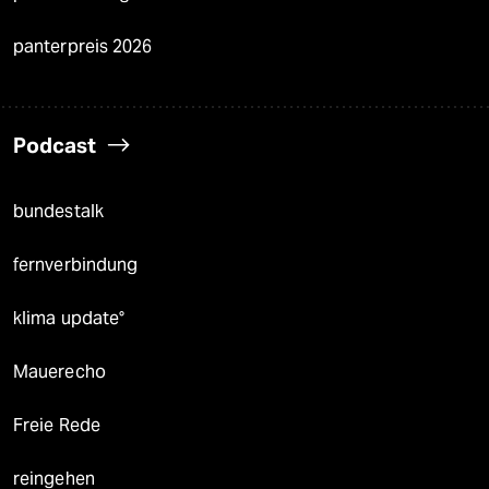
panterpreis 2026
Podcast
bundestalk
fernverbindung
klima update°
Mauerecho
Freie Rede
reingehen