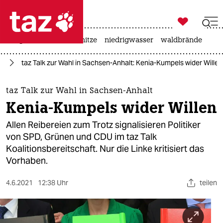

taz zahl ich
krieg in der ukraine
hitze
niedrigwasser
waldbrände

taz zahl ich
lt
taz Talk zur Wahl in Sachsen-Anhalt: Kenia-Kumpels wider Willen
taz zahl ich
themen
taz Talk zur Wahl in Sachsen-Anhalt
Kenia-Kumpels wider Willen
politik
Allen Reibereien zum Trotz signalisieren Politiker
öko
von SPD, Grünen und CDU im taz Talk
Koalitionsbereitschaft. Nur die Linke kritisiert das
gesellschaft
Vorhaben.
kultur
4.6.2021
12:38 Uhr
teilen
sport