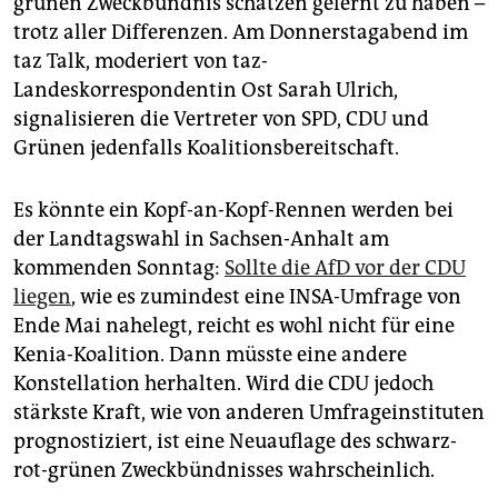
grünen Zweckbündnis schätzen gelernt zu haben –
epaper login
trotz aller Differenzen. Am Donnerstagabend im
taz Talk, moderiert von taz-
Landeskorrespondentin Ost Sarah Ulrich,
signalisieren die Vertreter von SPD, CDU und
Grünen jedenfalls Koalitionsbereitschaft.
Es könnte ein Kopf-an-Kopf-Rennen werden bei
der Landtagswahl in Sachsen-Anhalt am
kommenden Sonntag:
Sollte die AfD vor der CDU
liegen
, wie es zumindest eine INSA-Umfrage von
Ende Mai nahelegt, reicht es wohl nicht für eine
Kenia-Koalition. Dann müsste eine andere
Konstellation herhalten. Wird die CDU jedoch
stärkste Kraft, wie von anderen Umfrageinstituten
prognostiziert, ist eine Neuauflage des schwarz-
rot-grünen Zweckbündnisses wahrscheinlich.