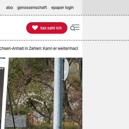
abo
genossenschaft
epaper login

taz zahl ich
taz zahl ich
achsen-Anhalt in Zahlen: Kann er weitermachen?