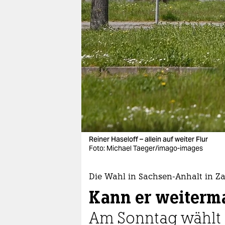
berlin
nord
wahrheit
verlag
verlag
veranstaltungen
shop
Reiner Haseloff – allein auf weiter Flur
fragen & hilfe
Foto: Michael Taeger/imago-images
unterstützen
Die Wahl in Sachsen-Anhalt in Z
abo
Kann er weiterm
genossenschaft
Am Sonntag wählt 