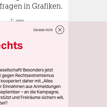
ragen in Grafiken.
teilen
Gerade nicht
echts
esellschaft! Besonders jetzt
rt gegen Rechtsextremismus
g. Bei der
z kooperiert daher mit „Alles
ndesland
ller Einnahmen aus Anmeldungen
. September – an die Kampagne,
nd 24,3
rstützt und Freiräume sichern will,
at Reiner
bei?
ie SPD nur