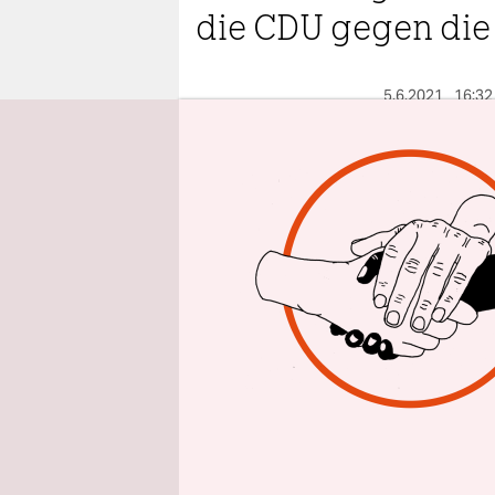
epaper login
die CDU gegen die
5.6.2021
16:32
Von
Inhaltsverz
A
m
l
a
P
Haseloff m