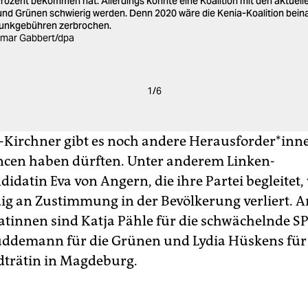
Prozent bekommen hat. Allerdings könnte eine Koalition mit den aktuelle
 und Grünen schwierig werden. Denn 2020 wäre die Kenia-Koalition bein
funkgebühren zerbrochen.
etmar Gabbert/dpa
1
/
6
Kirchner gibt es noch andere Herausforder*inne
cen haben dürften. Unter anderem Linken-
didatin Eva von Angern, die ihre Partei begleitet
dig an Zustimmung in der Bevölkerung verliert. A
da­tin­nen sind Katja Pähle für die schwächelnde S
üddemann für die Grünen und Lydia Hüskens für 
adträtin in Magdeburg.