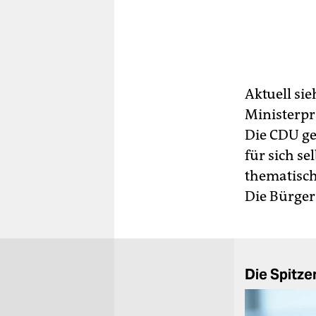
Aktuell sie
Ministerpr
Die CDU ge
für sich se
thematisch
Die Bür­ge­
Die Spit­ze