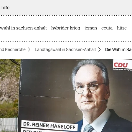
 hilfe
wahl in sachsen-anhalt
hybrider krieg
jemen
ceuta
hitze
nd Recherche
Landtagswahl in Sachsen-Anhalt
Die Wahl in S