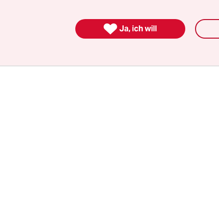
rozent der Stimmen kam und damit ihr Ergebnis 

nden Wahl halbierte, wurde sie gemeinsam mit 
Ja, ich will
ndnispartnerin der Christdemokraten. Gemein
e die erste 3-Parteien-Koalition Sachsen-Anhalts.