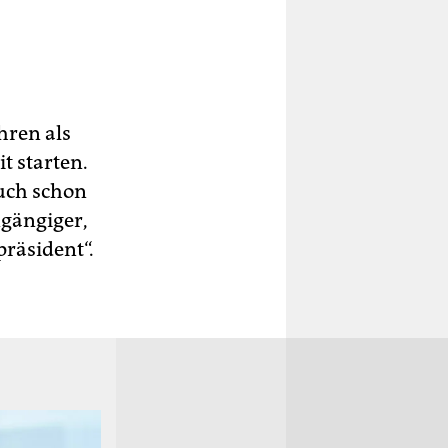
ahren als
t starten.
auch schon
ngängiger,
räsident“.