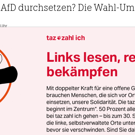
 AfD durchsetzen? Die Wahl-Umf
 Uhr
taz
zahl ich

Johannes Drosdowski
Links lesen, r
bekämpfen
eichnis
Mit doppelter Kraft für eine offene G
brauchen Menschen, die sich vor O
 6. Juni 2021 wählt
Sachsen-Anhalt
seinen Landta
einsetzen, unsere Solidarität. Die ta
etzten
Wahl 2016
trat die AfD das erste Mal im Bu
beginnt im Zentrum“. 50 Prozent a
bei taz zahl ich gehen – bis zum 30
n und erreichte aus dem Stand überraschende ru
die linke, selbstverwaltete Orte unte
rozent. Dennoch blieb die CDU mit Spitzenkandid
bevor sie verschwinden. Sind Sie da
it 29,8 Prozent stärkste Partei im Land. Obwohl d