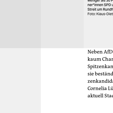
weniger als 30 
ne­r*in­nen SPD
Streit um Rund
Foto: Klaus-Di
Neben AfD-
kaum Chan
Spitzenkan
sie bestän
zen­kan­di­
Cornelia L
aktuell St