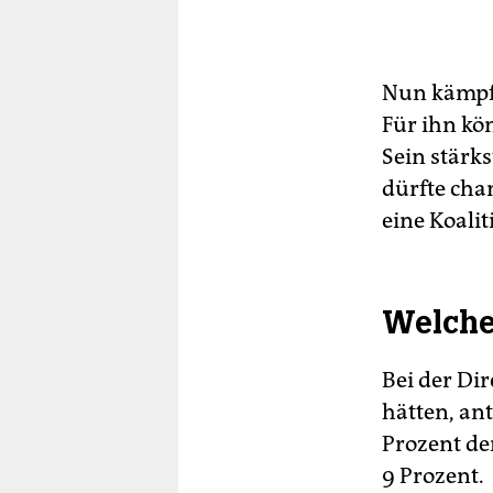
Nun kämpft
Für ihn kön
Sein stärk
dürfte cha
eine Koalit
Wel­che
Bei der Dir
hätten, an
Prozent de
9 Prozent.