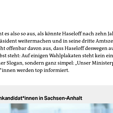
ht es also so aus, als könnte Haseloff nach zehn J
äsident weitermachen und in seine dritte Amtszei
ht offenbar davon aus, dass Haseloff deswegen 
lbst steht: Auf einigen Wahlplakaten steht kein ei
er Slogan, sondern ganz simpel: „Unser Ministerp
r*in­nen werden top informiert.
n­kan­di­da­t*in­nen in Sachsen-Anhalt