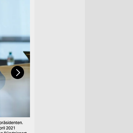
präsidenten.
Die schwächelnde Partnerin: Die SPD schickt Katja
pril 2021
ist sie Fraktionsvorsitzende im Landtag, doch rett