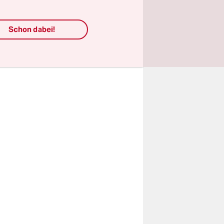
der
den
Schon dabei!
sam