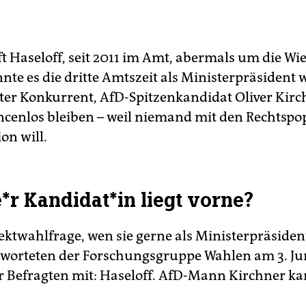
 Haseloff, seit 2011 im Amt, abermals um die Wi
nte es die dritte Amtszeit als Ministerpräsident 
ster Konkurrent, AfD-Spitzenkandidat Oliver Kirc
ncenlos bleiben – weil niemand mit den Rechtspop
ion will.
*r Kan­di­da­t*in liegt vorne?
ektwahlfrage, wen sie gerne als Mi­nis­ter­prä­si­den­
tworteten der Forschungsgruppe Wahlen am 3. Ju
r Befragten mit: Haseloff. AfD-Mann Kirchner k