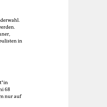
ederwahl.
werden.
hner,
ulisten in
t*in
ni 68
am nur auf