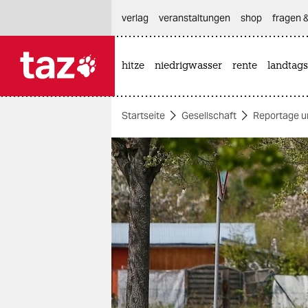
hautnavigation anspringen
hauptinhalt anspringen
footer anspringen
verlag
veranstaltungen
shop
fragen &
hitze
niedrigwasser
rente
landtags

taz zahl ich
taz zahl ich
Startseite
Gesellschaft
Reportage u
themen
politik
öko
gesellschaft
kultur
sport