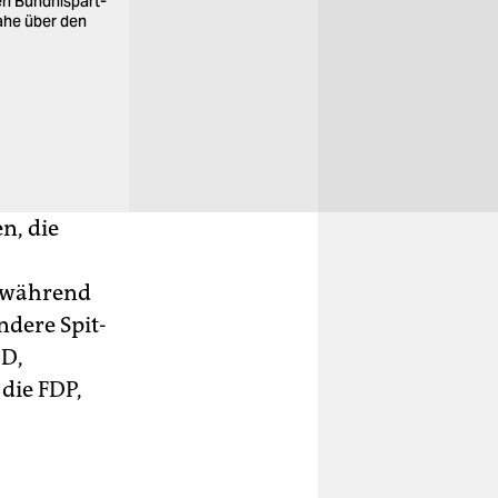
n Bünd­nis­part­
nicht. Seit der letzten Wahl 2016 haben sich die So­z
ahe über den
Umfragewerte zwischen 10 und 11 Prozent eingep
Foto: Ronny Hartmann/dpa
n, die
, während
ndere Spit­
PD,
die FDP,