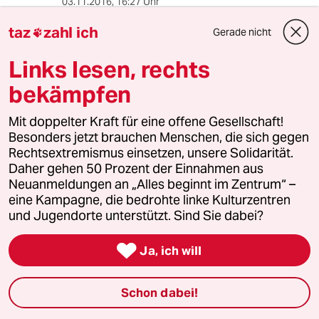
03.11.2016
,
16:27 Uhr
Klarer Fall bei der Schlamperei und den
taz
zahl ich
Gerade nicht

Schikanen bei den Arbeitsämtern. Dannn sind
die auch noch auf englisch.
Links lesen, rechts
Also nichts wie abmelden von da.
bekämpfen
Her mit der Outer Space Employment Agency!
Mit doppelter Kraft für eine offene Gesellschaft!
Besonders jetzt brauchen Menschen, die sich gegen
Rechtsextremismus einsetzen, unsere Solidarität.
mowgli
M
Daher gehen 50 Prozent der Einnahmen aus
03.11.2016
,
14:38 Uhr
Neuanmeldungen an „Alles beginnt im Zentrum“ –
In reiche Gesellschaften wie unseren können
eine Kampagne, die bedrohte linke Kulturzentren
sich offenbar auch Leute ohne Festanstellung
und Jugendorte unterstützt. Sind Sie dabei?
den Luxus leisten, aggressives Wettfordern zu
betreiben.

Ja, ich will
Wer sich anderswo auf Erden so sehr gestört
fühlt von seinen Mitmenschen, dass er sie
Schon dabei!
dringend drangsalieren muss, der muss die
Untertanen-Laufbahn wählen - oder