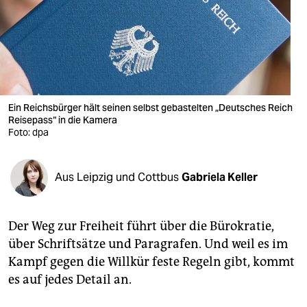
berlin
nord
wahrheit
verlag
Ein Reichsbürger hält seinen selbst gebastelten „Deutsches Reich
Reisepass“ in die Kamera
verlag
Foto: dpa
veranstaltungen
shop
Aus Leipzig und Cottbus
Gabriela Keller
fragen & hilfe
Der Weg zur Freiheit führt über die Bürokratie,
unterstützen
über Schriftsätze und Paragrafen. Und weil es im
abo
Kampf gegen die Willkür feste Regeln gibt, kommt
es auf jedes Detail an.
genossenschaft