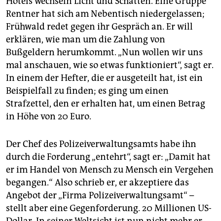
Hotels wechseln Licht und Schatten. Eine Gruppe
Rentner hat sich am Nebentisch niedergelassen;
Frühwald redet gegen ihr Gespräch an. Er will
erklären, wie man um die Zahlung von
Bußgeldern herumkommt. „Nun wollen wir uns
mal anschauen, wie so etwas funktioniert“, sagt er.
In einem der Hefter, die er ausgeteilt hat, ist ein
Beispielfall zu finden; es ging um einen
Strafzettel, den er erhalten hat, um einen Betrag
in Höhe von 20 Euro.
Der Chef des Polizeiverwaltungsamts habe ihn
durch die Forderung „entehrt“, sagt er: „Damit hat
er im Handel von Mensch zu Mensch ein Vergehen
begangen.“ Also schrieb er, er akzeptiere das
Angebot der „Firma Polizeiverwaltungsamt“ –
stellt aber eine Gegenforderung. 20 Millionen US-
Dollar. In seiner Weltsicht ist nun nicht mehr er