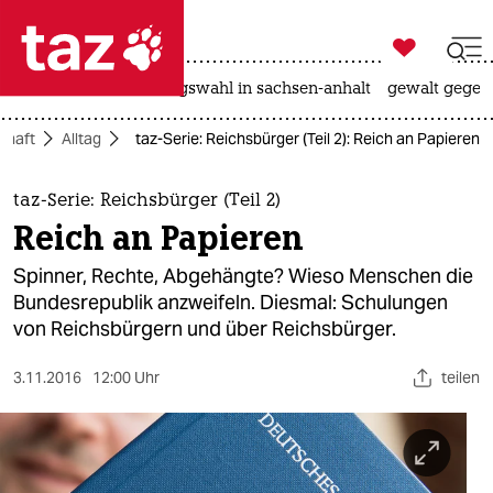

taz zahl ich
hitze
surfen
landtagswahl in sachsen-anhalt
gewalt gegen

taz zahl ich
chaft
Alltag
taz-Serie: Reichsbürger (Teil 2): Reich an Papieren
taz zahl ich
themen
taz-Serie: Reichsbürger (Teil 2)
Reich an Papieren
politik
Spinner, Rechte, Abgehängte? Wieso Menschen die
öko
Bundesrepublik anzweifeln. Diesmal: Schulungen
von Reichsbürgern und über Reichsbürger.
gesellschaft
3.11.2016
12:00 Uhr
teilen
kultur
sport