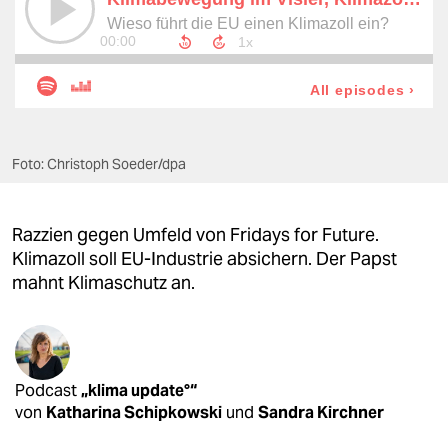
berlin
nord
wahrheit
verlag
Foto: Christoph Soeder/dpa
verlag
veranstaltungen
Razzien gegen Umfeld von Fridays for Future.
shop
Klimazoll soll EU-Industrie absichern. Der Papst
mahnt Klimaschutz an.
fragen & hilfe
unterstützen
abo
Podcast
„klima update°“
von
Katharina Schipkowski
und
Sandra Kirchner
genossenschaft