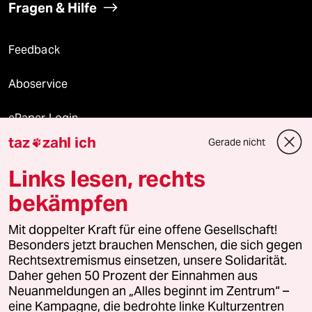
Fragen & Hilfe
Feedback
Aboservice
ePaper Login
taz
zahl ich
Gerade nicht

Downloads für Abonnierende
Links lesen, rechts
bekämpfen
© 2026 taz Verlags und Vertriebs GmbH
Mit doppelter Kraft für eine offene Gesellschaft!
Alle Rechte vorbehalten. Bei rechtlichen Fragen oder für Genehmigungen
wenden Sie sich bitte an
lizenzen@taz.de
Besonders jetzt brauchen Menschen, die sich gegen
Rechtsextremismus einsetzen, unsere Solidarität.
Daher gehen 50 Prozent der Einnahmen aus
Feedback
Redaktionsstatut
Kommune-Richtlinien
KI-
Neuanmeldungen an „Alles beginnt im Zentrum“ –
eine Kampagne, die bedrohte linke Kulturzentren