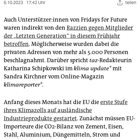
epaper login
6.10.2023
17:42 Uhr
teilen
Auch Un­ter­stüt­ze­r:in­nen von Fridays for Future
waren indirekt von den
Razzien gegen Mitglieder
der „Letzten Generation“ in diesem Frühjahr
betroffen
. Möglicherweise wurden dabei die
privaten Adressen von mehr als 5.000 Personen
beschlagnahmt. Darüber spricht
taz
-Redakteurin
Katharina Schipkowski im
klima update°
mit
Sandra Kirchner vom Online-Magazin
klimareporter°
.
Anfang dieses Monats hat die EU die
erste Stufe
ihres Klimazolls auf ausländische
Industrieprodukte gestartet
. Zunächst müssen EU-
Importeure die CO2-Bilanz von Zement, Eisen,
Stahl, Aluminium, Düngemitteln, Strom und