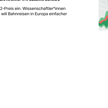
Preis ein. Wis­sen­schaft­le­r*in­nen
 will Bahnreisen in Europa einfacher