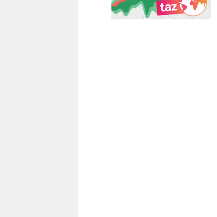
berlin
nord
wahrheit
verlag
verlag
veranstaltungen
shop
fragen & hilfe
unterstützen
abo
genossenschaft