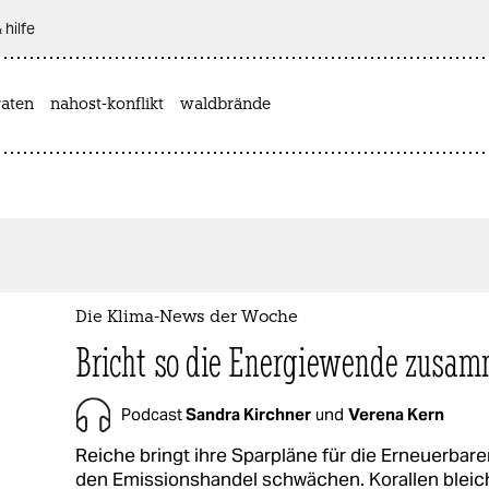
 hilfe
aten
nahost-konflikt
waldbrände
Die Klima-News der Woche
Bricht so die Energiewende zusa
Podcast
Sandra Kirchner
und
Verena Kern
Reiche bringt ihre Sparpläne für die Erneuerbar
den Emissionshandel schwächen. Korallen blei