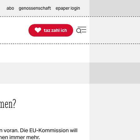
abo
genossenschaft
epaper login

taz zahl ich
taz zahl ich
mmen?
en voran. Die EU-Kommission will
chen immer mehr.