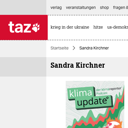
hautnavigation anspringen
hauptinhalt anspringen
footer anspringen
verlag
veranstaltungen
shop
fragen &
krieg in der ukraine
hitze
us-demokr

taz zahl ich
taz zahl ich
Startseite
Sandra Kirchner
themen
Sandra Kirchner
politik
öko
gesellschaft
kultur
sport