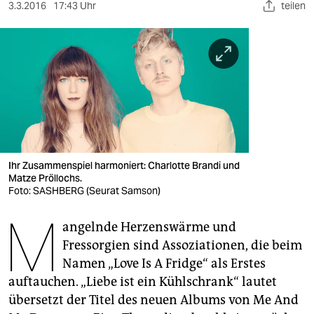
berlin
3.3.2016
17:43 Uhr
teilen
nord
wahrheit
verlag
verlag
veranstaltungen
Ihr Zusammenspiel harmoniert: Charlotte Brandi und
shop
Matze Pröllochs.
Foto: SASHBERG (Seurat Samson)
fragen & hilfe
M
angelnde Herzenswärme und
unterstützen
Fressorgien sind Assoziationen, die beim
abo
Namen „Love Is A Fridge“ als Erstes
auftauchen. „Liebe ist ein Kühlschrank“ lautet
genossenschaft
übersetzt der Titel des neuen Albums von Me And