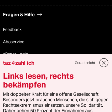
Fragen & Hilfe
Feedback
Aboservice
ePaper Login
taz
zahl ich
Gerade nicht

Downloads für Abonnierende
Links lesen, rechts
bekämpfen
© 2026 taz Verlags und Vertriebs GmbH
Alle Rechte vorbehalten. Bei rechtlichen Fragen oder für Genehmigungen
Mit doppelter Kraft für eine offene Gesellschaft!
wenden Sie sich bitte an
lizenzen@taz.de
Besonders jetzt brauchen Menschen, die sich gegen
Rechtsextremismus einsetzen, unsere Solidarität.
Daher gehen 50 Prozent der Einnahmen aus