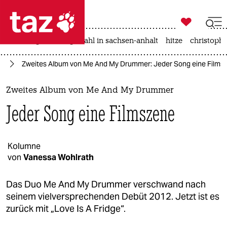

taz zahl ich
iran-krieg
landtagswahl in sachsen-anhalt
hitze
christophe

taz zahl ich
ik
Zweites Album von Me And My Drummer: Jeder Song eine Films
taz zahl ich
themen
Zweites Album von Me And My Drummer
Jeder Song eine Filmszene
politik
öko
Kolumne
von
Vanessa Wohlrath
gesellschaft
kultur
Das Duo Me And My Drummer verschwand nach
seinem vielversprechenden Debüt 2012. Jetzt ist es
sport
zurück mit „Love Is A Fridge“.