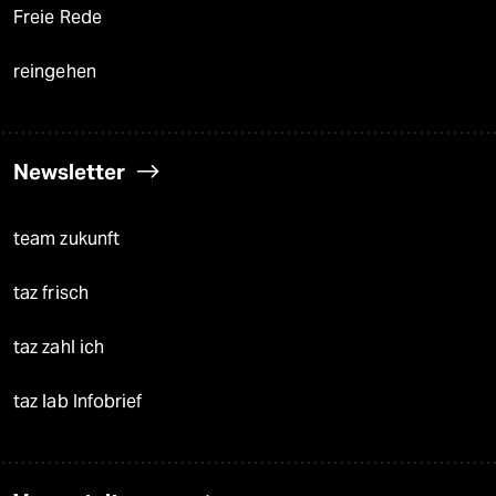
Freie Rede
reingehen
Newsletter
team zukunft
taz frisch
taz zahl ich
taz lab Infobrief