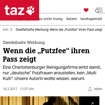

taz zahl ich
hitze
bergsteigen
usa unter trump
katzen
landtagswahl i

taz zahl ich
Berlin
Zweifelhafte Werbung: Wenn die „Putzfee“ ihren Pass zeigt
taz zahl ich
themen
Zweifelhafte Werbung
Wenn die „Putzfee“ ihren
politik
Pass zeigt
öko
Eine Charlottenburger Reinigungsfirma wirbt damit,
nur „deutsche“ Putzfrauen anzustellen, kein „Multi
gesellschaft
Kulti“. Unsere Autorin wollte wissen, warum.
kultur
16.2.2017
12:37 Uhr
teilen
sport