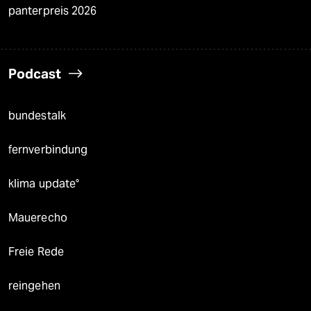
panterpreis 2026
Podcast
bundestalk
fernverbindung
klima update°
Mauerecho
Freie Rede
reingehen