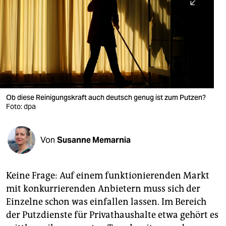
berlin
nord
wahrheit
verlag
verlag
Ob diese Reinigungskraft auch deutsch genug ist zum Putzen?
Foto: dpa
veranstaltungen
shop
Von
Susanne Memarnia
fragen & hilfe
unterstützen
Keine Frage: Auf einem funktionierenden Markt
mit konkurrierenden Anbietern muss sich der
abo
Einzelne schon was einfallen lassen. Im Bereich
genossenschaft
der Putzdienste für Privathaushalte etwa gehört es