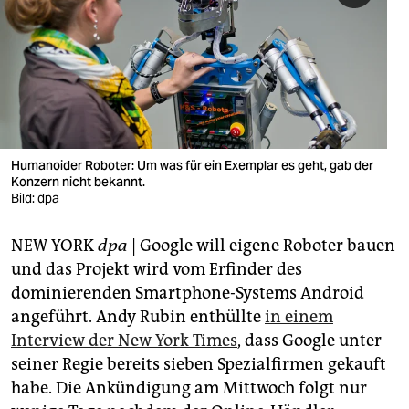
berlin
nord
wahrheit
verlag
verlag
Humanoider Roboter: Um was für ein Exemplar es geht, gab der
Konzern nicht bekannt.
veranstaltungen
Bild: dpa
shop
NEW YORK
dpa
| Google will eigene Roboter bauen
fragen & hilfe
und das Projekt wird vom Erfinder des
dominierenden Smartphone-Systems Android
unterstützen
angeführt. Andy Rubin enthüllte
in einem
Interview der New York Times
, dass Google unter
abo
seiner Regie bereits sieben Spezialfirmen gekauft
genossenschaft
habe. Die Ankündigung am Mittwoch folgt nur