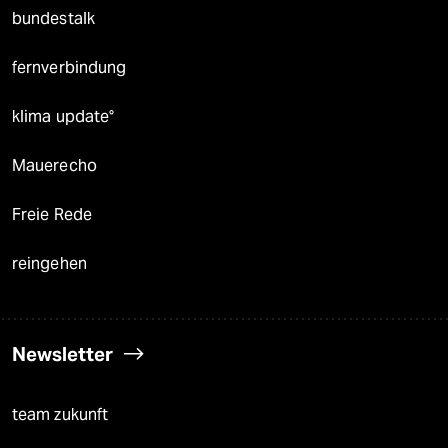
bundestalk
fernverbindung
klima update°
Mauerecho
Freie Rede
reingehen
Newsletter
team zukunft