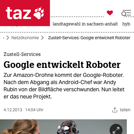

taz zahl ich
niedrigwasser
rente
landtagswahl in sachsen-anhalt
hybri

taz zahl ich
ko
Netzökonomie
Zustell-Services: Google entwickelt Roboter
taz zahl ich
themen
Zustell-Services
Google entwickelt Roboter
politik
Zur Amazon-Drohne kommt der Google-Roboter.
öko
Nach dem Abgang als Android-Chef war Andy
Rubin von der Bildfläche verschwunden. Nun leitet
gesellschaft
er das neue Projekt.
kultur
4.12.2013
14:04 Uhr
teilen
sport