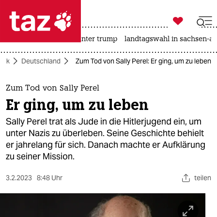

taz zahl ich
nahost-konflikt
usa unter trump
landtagswahl in sachsen-an

taz zahl ich
itik
Deutschland
Zum Tod von Sally Perel: Er ging, um zu leben
taz zahl ich
themen
Zum Tod von Sally Perel
Er ging, um zu leben
politik
Sally Perel trat als Jude in die Hitlerjugend ein, um
öko
unter Nazis zu überleben. Seine Geschichte behielt
er jahrelang für sich. Danach machte er Aufklärung
gesellschaft
zu seiner Mission.
kultur
3.2.2023
8:48 Uhr
teilen
sport