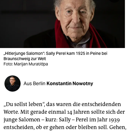
berlin
nord
wahrheit
verlag
verlag
„Hitlerjunge Salomon“: Sally Perel kam 1925 in Peine bei
Braunschweig zur Welt
veranstaltungen
Foto: Marijan Murat/dpa
shop
Aus Berlin
Konstantin Nowotny
fragen & hilfe
unterstützen
„Du sollst leben“, das waren die entscheidenden
abo
Worte. Mit gerade einmal 14 Jahren sollte sich der
junge Salomon – kurz: Sally – Perel im Jahr 1939
genossenschaft
entscheiden, ob er gehen oder bleiben soll. Gehen,