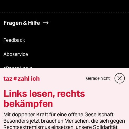
Fragen & Hilfe
Feedback
Aboservice
ePaper Login
taz
zahl ich
Gerade nicht

Downloads für Abonnierende
Links lesen, rechts
bekämpfen
© 2026 taz Verlags und Vertriebs GmbH
Mit doppelter Kraft für eine offene Gesellschaft!
Alle Rechte vorbehalten. Bei rechtlichen Fragen oder für Genehmigungen
wenden Sie sich bitte an
lizenzen@taz.de
Besonders jetzt brauchen Menschen, die sich gegen
Rechtsextremismus einsetzen, unsere Solidarität.