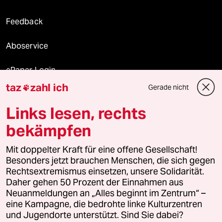
Feedback
Aboservice
ePaper Login
taz
zahl ich
Gerade nicht

Downloads für Abonnierende
Links lesen, rechts
bekämpfen
© 2026 taz Verlags und Vertriebs GmbH
Mit doppelter Kraft für eine offene Gesellschaft!
Alle Rechte vorbehalten. Bei rechtlichen Fragen oder für Genehmigungen
wenden Sie sich bitte an
lizenzen@taz.de
Besonders jetzt brauchen Menschen, die sich gegen
Rechtsextremismus einsetzen, unsere Solidarität.
Daher gehen 50 Prozent der Einnahmen aus
Feedback
Redaktionsstatut
Kommune-Richtlinien
KI-
Neuanmeldungen an „Alles beginnt im Zentrum“ –
eine Kampagne, die bedrohte linke Kulturzentren
Leitlinie
Informant
Datenschutz
Impressum
AGB
und Jugendorte unterstützt. Sind Sie dabei?