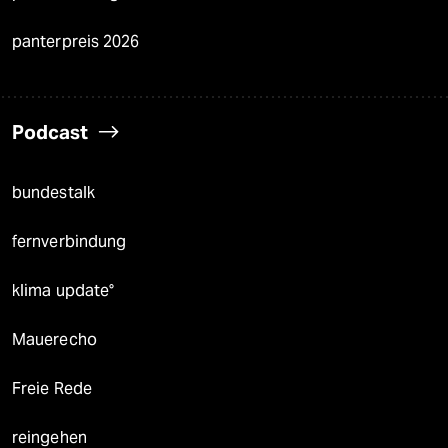
panterpreis 2026
Podcast
bundestalk
fernverbindung
klima update°
Mauerecho
Freie Rede
reingehen