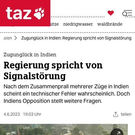

taz zahl ich
krieg in der ukraine
hitze
niedrigwasser
waldbrände

taz zahl ich
Asien
Zugunglück in Indien: Regierung spricht von Signalstörung
taz zahl ich
themen
Zugunglück in Indien
Regierung spricht von
politik
Signalstörung
öko
Nach dem Zusammenprall mehrerer Züge in Indien
scheint ein technischer Fehler wahrscheinlich. Doch
gesellschaft
Indiens Opposition stellt weitere Fragen.
kultur
4.6.2023
19:03 Uhr
teilen
sport