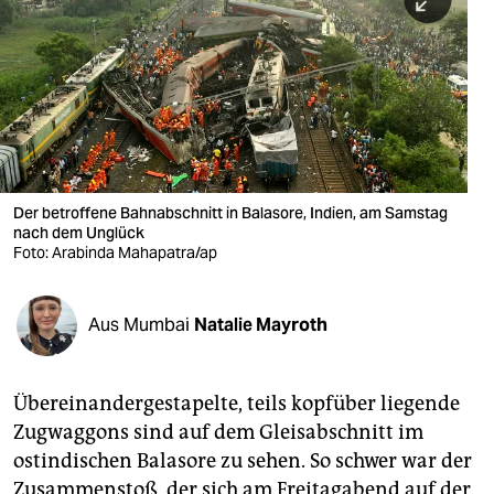
berlin
nord
wahrheit
verlag
verlag
Der betroffene Bahnabschnitt in Balasore, Indien, am Samstag
nach dem Unglück
veranstaltungen
Foto: Arabinda Mahapatra/ap
shop
fragen & hilfe
Aus Mumbai
Natalie Mayroth
unterstützen
Übereinandergestapelte, teils kopfüber liegende
abo
Zugwaggons sind auf dem Gleisabschnitt im
genossenschaft
ostindischen Balasore zu sehen. So schwer war der
Zusammenstoß, der sich am Freitagabend auf der