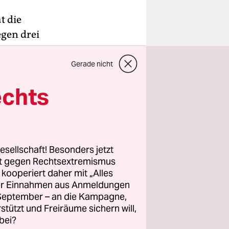
t die
gen drei
tung
beiter der
Gerade nicht
ft
echts
sse-
esellschaft! Besonders jetzt
rt gegen Rechtsextremismus
z kooperiert daher mit „Alles
ller Einnahmen aus Anmeldungen
. September – an die Kampagne,
rstützt und Freiräume sichern will,
bei?