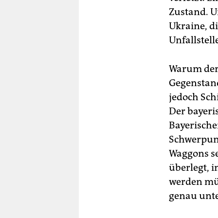
Zustand. U
Ukraine, d
Unfallstel
Warum der Z
Gegenstand
jedoch Sch
Der bayeri
Bayerische
Schwerpunk
Waggons se
überlegt, i
werden müs
genau unte