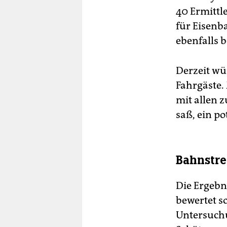
40 Ermittl
für Eisenb
ebenfalls be
Derzeit wü
Fahrgäste. 
mit allen z
saß, ein po
Bahnstre
Die Ergebn
bewertet s
Untersuch