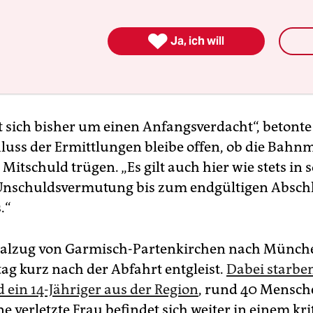

Ja, ich will
t sich bisher um einen Anfangsverdacht“, betonte
uss der Ermittlungen bleibe offen, ob die Bahnm
 Mitschuld trügen. „Es gilt auch hier wie stets in 
 Unschuldsvermutung bis zum endgültigen Absch
.“
nalzug von Garmisch-Partenkirchen nach Münch
tag kurz nach der Abfahrt entgleist.
Dabei starben
 ein 14-Jähriger aus der Region
, rund 40 Mensc
ine verletzte Frau befindet sich weiter in einem kr