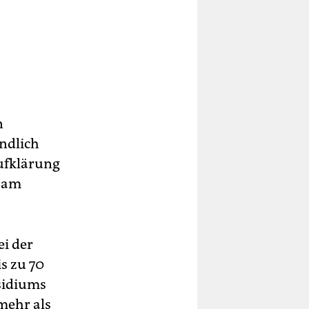
n
ändlich
Aufklärung
r am
ei der
s zu 70
sidiums
mehr als