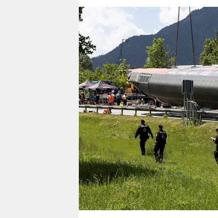
berlin
nord
wahrheit
verlag
verlag
veranstaltungen
shop
fragen & hilfe
unterstützen
abo
genossenschaft