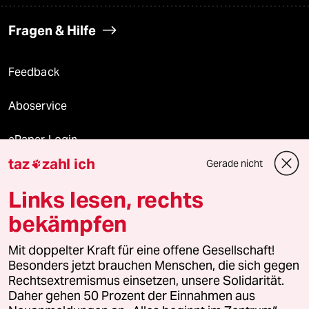
Fragen & Hilfe
Feedback
Aboservice
ePaper Login
taz
zahl ich
Gerade nicht

Downloads für Abonnierende
Links lesen, rechts
bekämpfen
© 2026 taz Verlags und Vertriebs GmbH
Alle Rechte vorbehalten. Bei rechtlichen Fragen oder für Genehmigungen
Mit doppelter Kraft für eine offene Gesellschaft!
wenden Sie sich bitte an
lizenzen@taz.de
Besonders jetzt brauchen Menschen, die sich gegen
Rechtsextremismus einsetzen, unsere Solidarität.
Daher gehen 50 Prozent der Einnahmen aus
Feedback
Redaktionsstatut
Kommune-Richtlinien
KI-