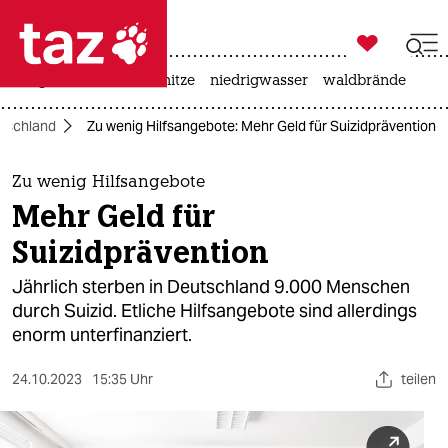

taz zahl ich
krieg in der ukraine
hitze
niedrigwasser
waldbrände

taz zahl ich
tschland
Zu wenig Hilfsangebote: Mehr Geld für Suizidprävention
taz zahl ich
themen
Zu wenig Hilfsangebote
Mehr Geld für
politik
Suizidprävention
öko
Jährlich sterben in Deutschland 9.000 Menschen
durch Suizid. Etliche Hilfsangebote sind allerdings
gesellschaft
enorm unterfinanziert.
kultur
24.10.2023
15:35 Uhr
teilen
sport