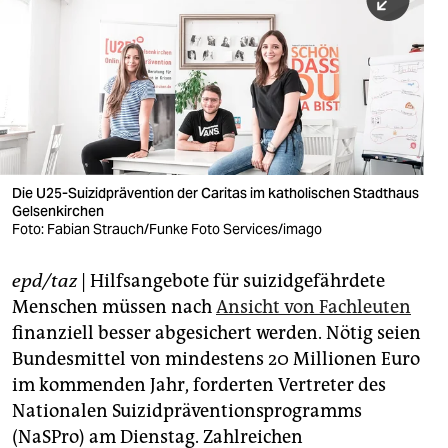
berlin
nord
wahrheit
verlag
verlag
Die U25-Suizidprävention der Caritas im katholischen Stadthaus
Gelsenkirchen
veranstaltungen
Foto: Fabian Strauch/Funke Foto Services/imago
shop
epd/taz
| Hilfsangebote für suizidgefährdete
fragen & hilfe
Menschen müssen nach
Ansicht von Fachleuten
unterstützen
finanziell besser abgesichert werden. Nötig seien
Bundesmittel von mindestens 20 Millionen Euro
abo
im kommenden Jahr, forderten Vertreter des
Nationalen Suizidpräventionsprogramms
genossenschaft
(NaSPro) am Dienstag. Zahlreichen