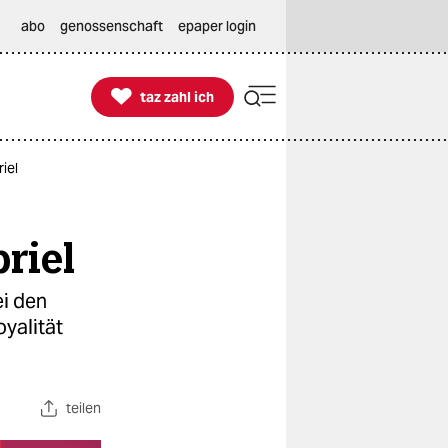
abo
genossenschaft
epaper login

taz zahl ich
taz zahl ich
iel
riel
i den
yalität
teilen