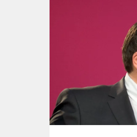
berlin
nord
wahrheit
verlag
verlag
veranstaltungen
shop
fragen & hilfe
unterstützen
abo
genossenschaft