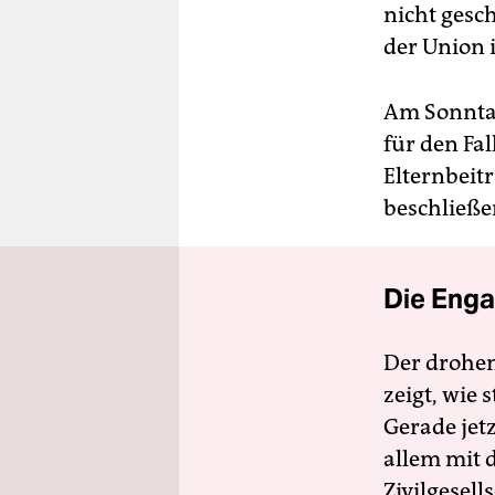
nicht gesc
der Union 
Am Sonntag
für den Fa
Elternbeit
beschließen
Die Enga
Der drohe
zeigt, wie
Gerade jet
allem mit d
Zivilgesell