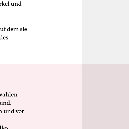
rkel und
auf dem sie
 des
wahlen
sind.
h und vor
lles