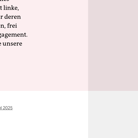
 linke,
ür deren
n, frei
ngagement.
e unsere
l 2025