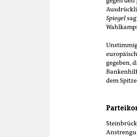
gegen den p
Ausdrückli
Spiegel
sagt
Wahlkampf
Unstimmigk
europäisc
gegeben, d
Bankenhilf
dem Spitze
Parteiko
Steinbrück
Anstrengu