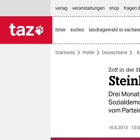
hautnavigation anspringen
hauptinhalt anspringen
footer anspringen
verlag
veranstaltungen
shop
fragen &
hitze
surfen
landtagswahl in sachse

taz zahl ich
taz zahl ich
Startseite
Politik
Deutschland
B
themen
politik
Zoff in der 
Stein
öko
Drei Monat
gesellschaft
Sozialdemok
vom Partei
kultur
sport
16.6.2013
13:0