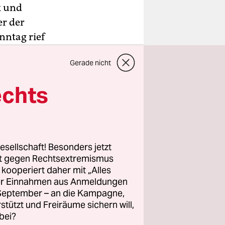
k und
er der
nntag rief
forderte
Gerade nicht
 ein.
echts
nde - in
m
Spiegel
. Er
on Bezug
esellschaft! Besonders jetzt
Dienstag
rt gegen Rechtsextremismus
z kooperiert daher mit „Alles
ller Einnahmen aus Anmeldungen
. September – an die Kampagne,
rstützt und Freiräume sichern will,
bei?