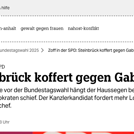
 hilfe
n-anhalt
gewalt gegen frauen
nahost-konflikt
undestagswahl 2025
Zoff in der SPD: Steinbrück koffert gegen Gabr
SPD
brück koffert gegen Gab
e vor der Bundestagswahl hängt der Haussegen be
raten schief. Der Kanzlerkandidat fordert mehr Lo
chef.
8 Uhr