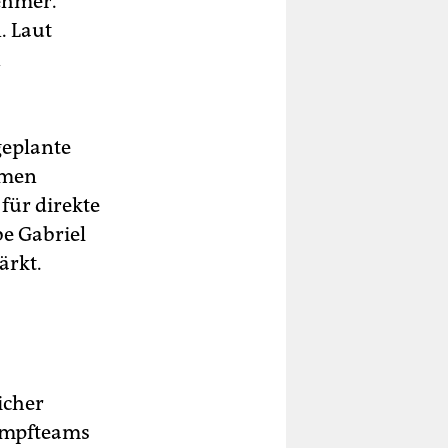
nehmer.
. Laut
n
geplante
mmen
für direkte
be Gabriel
ärkt.
icher
ampfteams