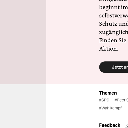
beginnt im
selbstverw
Schutz und 
zugänglich
Finden Sie
Aktion.
Jetzt u
Themen
#SPD
#Peer 
#Wahlkampf
Feedback
K