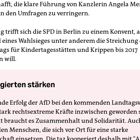
hafft, die klare Führung von Kanzlerin Angela Me
in den Umfragen zu verringern.
 trifft sich die SPD in Berlin zu einem Konvent, 
ll eines Wahlsieges unter anderem die Streichung
rags für Kindertagesstätten und Krippen bis 2017
 will.
gierten stärken
nde Erfolg der AfD bei den kommenden Landtags
 stark rechtsextreme Kräfte inzwischen geworden 
zt braucht es Zusammenhalt und Solidarität. Auc
en Menschen, die sich vor Ort für eine starke
schaft einsetzen. Die taz kooperiert deshalb mit "A