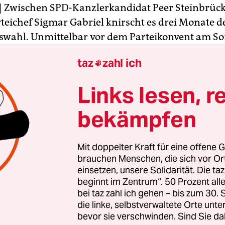
| Zwischen SPD-Kanzlerkandidat Peer Steinbrüc
teichef Sigmar Gabriel knirscht es drei Monate d
wahl. Unmittelbar vor dem Parteikonvent am So
 seine Partei zur Bündelung aller Kräfte auf und 
taz
zahl ich

 ausdrücklich auch die Unterstützung von Gabriel
Links lesen, r
e deshalb, dass sich alle - auch der Parteivorsitze
en 100 Tagen konstruktiv und loyal hinter den
bekämpfen
didaten und die Kampagne stellen“, sagte er de
 auf eine Auseinandersetzung in der SPD-Frakti
Mit doppelter Kraft für eine offene G
nd erklärt: „Situationen wie am vergangenen 
brauchen Menschen, die sich vor O
h nicht wiederholen“.
einsetzen, unsere Solidarität. Die ta
beginnt im Zentrum“. 50 Prozent a
bei taz zahl ich gehen – bis zum 30
die linke, selbstverwaltete Orte unte
bevor sie verschwinden. Sind Sie da