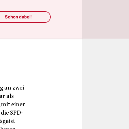
Schon dabei!
g an zwei
r als
„mit einer
 die SPD-
sgeist