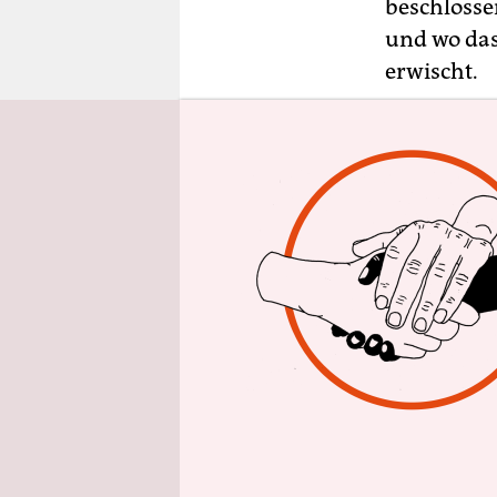
epaper login
beschlosse
und wo das
erwischt.
Dafür sind
Landgerich
Wie erklär
Das ist übe
Stadt Limb
sie uns, d
Ordnungsbe
Schuldigen