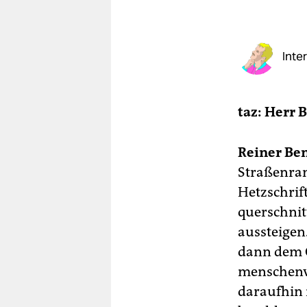
berlin
nord
Inte
wahrheit
verlag
taz: Herr 
verlag
veranstaltungen
Reiner Be
Straßenran
shop
Hetzschrif
fragen & hilfe
querschnit
unterstützen
aussteigen
dann dem O
abo
menschenve
genossenschaft
daraufhin 