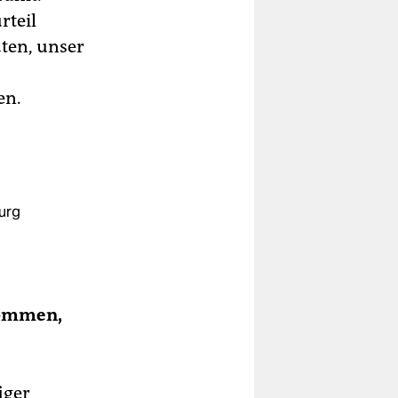
rteil
aten, unser
en.
burg
kommen,
iger