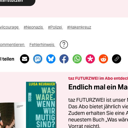
nterstützen
ivilcourage
#Neonazis
#Polizei
#Hakenkreuz
ommentieren
Fehlerhinweis
 teilen
taz FUTURZWEI im Abo entdec
Endlich mal ein Ma
taz FUTURZWEI ist unser 
Das Abo bietet jährlich v
Zudem erhalten Sie eine
neuestem Buch „Was wäre,
Vorrat reicht).