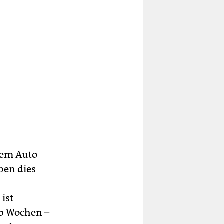
m
 dem Auto
ben dies
ist
lb Wochen –