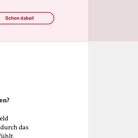
Schon dabei!
ren?
eld
 durch das
ühlt.