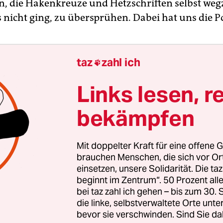
n, die Hakenkreuze und Hetzschriften selbst weg
 nicht ging, zu übersprühen. Dabei hat uns die Po
taz
zahl ich
 Sie zu knapp
1.000 Euro Strafe
verurteilt word

t hat das Urteil jetzt bestätigt. Sie sind Grunds
Links lesen, r
en sie das Urteil Ihren SchülerInnen?
bekämpfen
rhaupt nicht zu erklären. Es ist ein einziger Irrsi
urg hat auf unseren Hinweis nicht reagiert und j
Mit doppelter Kraft für eine offene G
ie wir in Ersatzvornahme einer untätig gebliebene
brauchen Menschen, die sich vor O
hörde die Nazischmierereien entfernt haben, z
einsetzen, unsere Solidarität. Die ta
, um eigenes Versagen nicht eingestehen zu müs
beginnt im Zentrum“. 50 Prozent a
bei taz zahl ich gehen – bis zum 30
die linke, selbstverwaltete Orte unte
bevor sie verschwinden. Sind Sie da