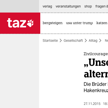
hautnavigation anspringen
hauptinhalt anspringen
footer anspringen
verlag
veranstaltungen
shop
fragen &
bergsteigen
usa unter trump
katzen

taz zahl ich
taz zahl ich
Startseite
Gesellschaft
Alltag
N
themen
politik
Zivilcourage
„Uns
öko
alter
gesellschaft
Die Brüder
kultur
Hakenkreuze
sport
27.11.2015
18: