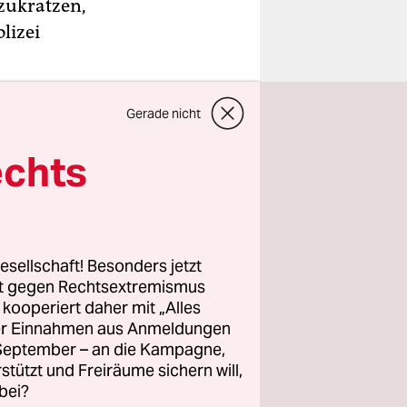
zukratzen,
lizei
en. Das
Gerade nicht
chullehrer.
echts
nn. Die
etzt macht
esellschaft! Besonders jetzt
n
rt gegen Rechtsextremismus
u
z kooperiert daher mit „Alles
sen.
ller Einnahmen aus Anmeldungen
. September – an die Kampagne,
rstützt und Freiräume sichern will,
bei?