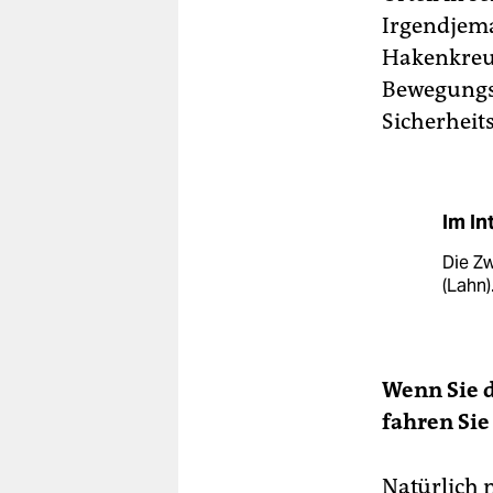
Irgendjema
Hakenkreuz
Bewegungsp
Sicherhei
Im In
Die Zw
(Lahn)
Wenn Sie 
fahren Sie
Natürlich n