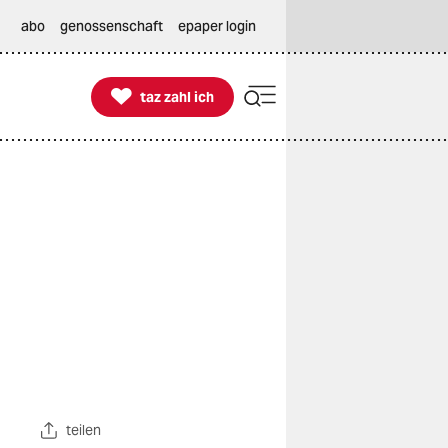
abo
genossenschaft
epaper login

taz zahl ich
taz zahl ich
teilen