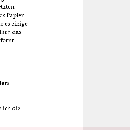
etzten
ck Papier
e es einige
lich das
fernt
ders
 ich die