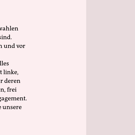
wahlen
sind.
h und vor
lles
 linke,
ür deren
n, frei
ngagement.
e unsere