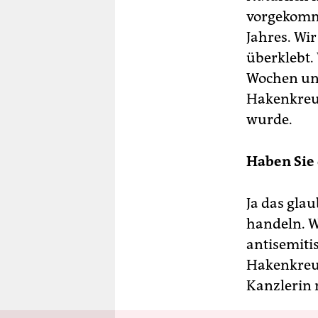
vorgekomme
Jahres. Wi
überklebt.
Wochen und
Hakenkreu
wurde.
Haben Sie 
Ja das glau
handeln. W
antisemiti
Hakenkreuz
Kanzlerin m