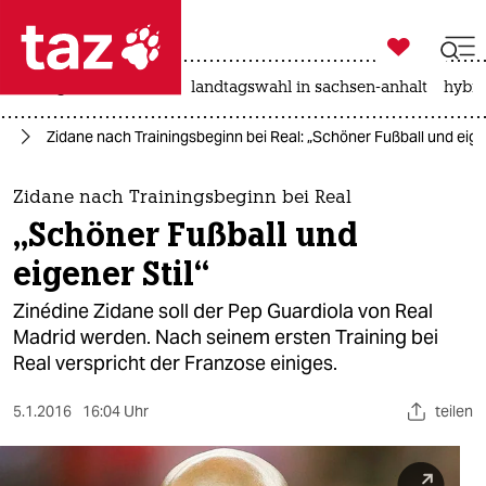

taz zahl ich
niedrigwasser
rente
landtagswahl in sachsen-anhalt
hybri

taz zahl ich
ll
Zidane nach Trainingsbeginn bei Real: „Schöner Fußball und eigen
taz zahl ich
themen
Zidane nach Trainingsbeginn bei Real
„Schöner Fußball und
politik
eigener Stil“
öko
Zinédine Zidane soll der Pep Guardiola von Real
Madrid werden. Nach seinem ersten Training bei
gesellschaft
Real verspricht der Franzose einiges.
kultur
5.1.2016
16:04 Uhr
teilen
sport