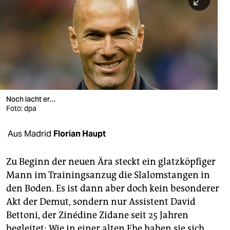
berlin
nord
wahrheit
verlag
verlag
Noch lacht er…
Foto: dpa
veranstaltungen
shop
Aus Madrid
Florian Haupt
fragen & hilfe
Zu Beginn der neuen Ära steckt ein glatzköpfiger
unterstützen
Mann im Trainingsanzug die Slalomstangen in
den Boden. Es ist dann aber doch kein besonderer
abo
Akt der Demut, sondern nur Assistent David
genossenschaft
Bettoni, der Zinédine Zidane seit 25 Jahren
begleitet: Wie in einer alten Ehe haben sie sich