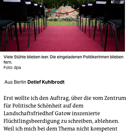
berlin
nord
wahrheit
verlag
verlag
Viele Stühle blieben leer. Die eingeladenen PolitikerInnen blieben
fern.
veranstaltungen
Foto: dpa
shop
Aus Berlin
Detlef Kuhlbrodt
fragen & hilfe
unterstützen
Erst wollte ich den Auftrag, über die vom Zentrum
für Politische Schönheit auf dem
abo
Landschaftsfriedhof Gatow inszenierte
Flüchtlingsbeerdigung zu schreiben, ablehnen.
genossenschaft
Weil ich mich bei dem Thema nicht kompetent