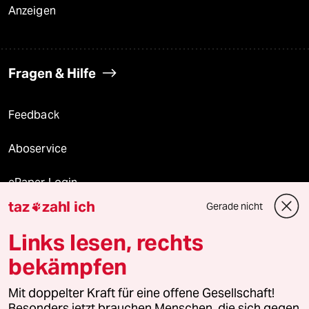
Anzeigen
Fragen & Hilfe
Feedback
Aboservice
ePaper Login
taz
zahl ich
Gerade nicht

Downloads für Abonnierende
Links lesen, rechts
bekämpfen
© 2026 taz Verlags und Vertriebs GmbH
Mit doppelter Kraft für eine offene Gesellschaft!
Alle Rechte vorbehalten. Bei rechtlichen Fragen oder für Genehmigungen
wenden Sie sich bitte an
lizenzen@taz.de
Besonders jetzt brauchen Menschen, die sich gegen