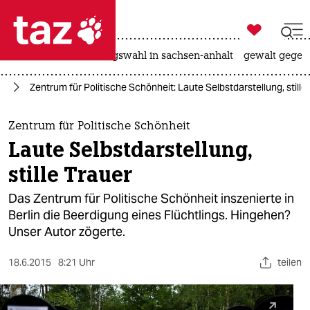

taz zahl ich
hitze
surfen
landtagswahl in sachsen-anhalt
gewalt gegen

taz zahl ich
ht
Zentrum für Politische Schönheit: Laute Selbstdarstellung, stille
taz zahl ich
themen
Zentrum für Politische Schönheit
Laute Selbstdarstellung,
politik
stille Trauer
öko
Das Zentrum für Politische Schönheit inszenierte in
Berlin die Beerdigung eines Flüchtlings. Hingehen?
gesellschaft
Unser Autor zögerte.
kultur
18.6.2015
8:21 Uhr
teilen
sport