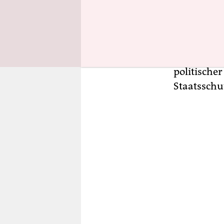
Nach Angab
eine größe
Briefkaste
politischer
Staatsschut