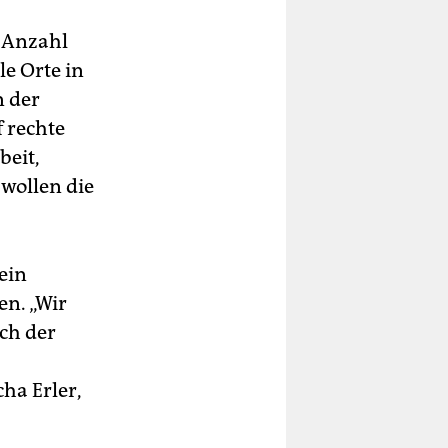
n Anzahl
le Orte in
n der
f rechte
beit,
wollen die
ein
en. „Wir
ch der
cha Erler,