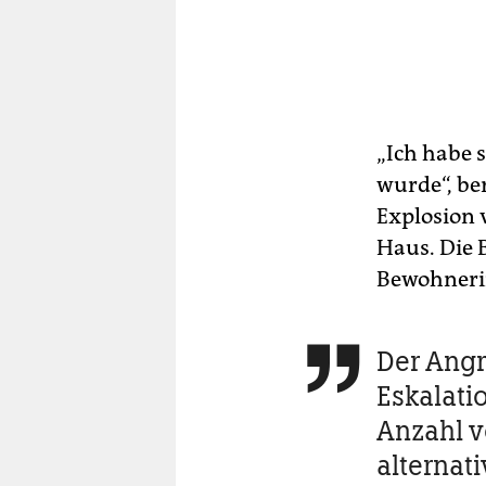
„Ich habe 
wurde“, be
Explosion 
Haus. Die 
Bewohneri
Der Angri

Eskalat
Anzahl v
alternati