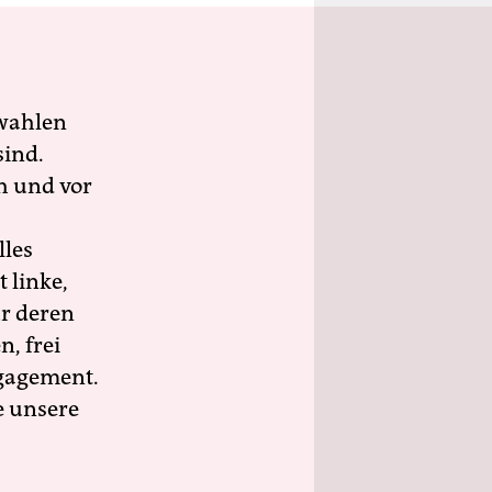
wahlen
sind.
h und vor
lles
 linke,
ür deren
n, frei
ngagement.
e unsere