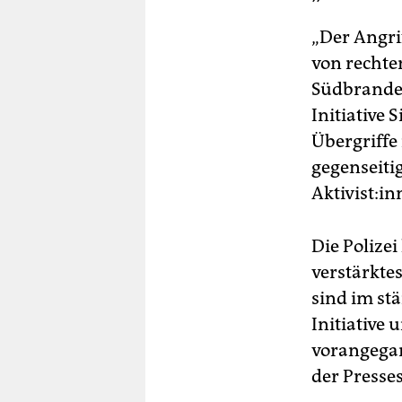
„Der Angri
von rechten
Südbranden
Initiative 
Übergriffe
gegenseiti
Ak­ti­vis­t
Die Polize
verstärkte
sind im st
Initiative
vorangegang
der Presse