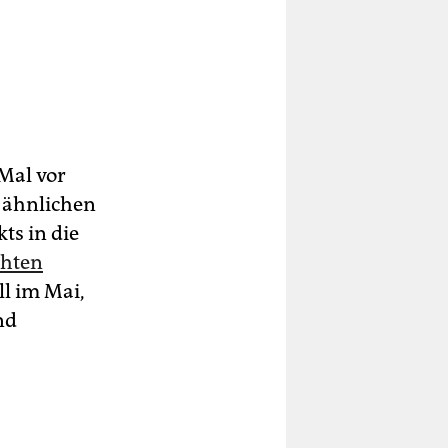
 Mal vor
 ähnlichen
ts in die
chten
l im Mai,
nd