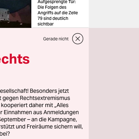
Aufgesprengte Tür:
Die Folgen des
Angriffs auf die Zelle
79 sind deutlich
sichtbar
Foto: Margarete
Blumenthal
Gerade nicht
echts
en, die
esellschaft! Besonders jetzt
and. Die
rt gegen Rechtsextremismus
tärke der
z kooperiert daher mit „Alles
wieder
ller Einnahmen aus Anmeldungen
. September – an die Kampagne,
ngriffs.
rstützt und Freiräume sichern will,
weise
bei?