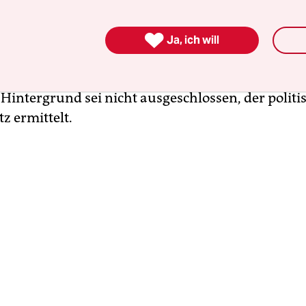

en der Polizei zündeten Unbekannte gegen Mit
Ja, ich will
re Menge Pyrotechnik. Dabei seien Hauseingang,
n, Klingel und Mauerwerk beschädigt worden. Ei
 Hintergrund sei nicht ausgeschlossen, der politi
z ermittelt.