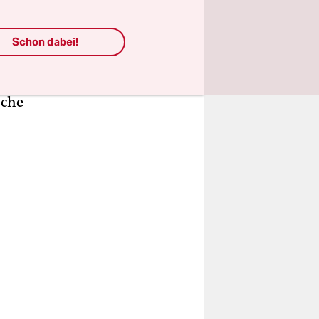
ternacht
Schon dabei!
n
sche