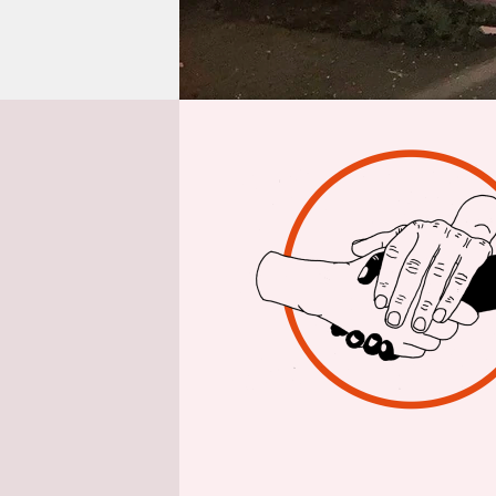
epaper login
Von
Die massiv
Klingelanl
Bilder von 
Explosion 
einmal das 
Verletzt w
niemand.