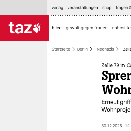
hautnavigation anspringen
hauptinhalt anspringen
footer anspringen
verlag
veranstaltungen
shop
fragen &
hitze
gewalt gegen frauen
nahost-ko

taz zahl ich
taz zahl ich
Startseite
Berlin
Neonazis
Zell
themen
politik
Zelle 79 in 
Spren
öko
Wohn
gesellschaft
Erneut grif
kultur
Wohnprojekt
sport
30.12.2025
14: