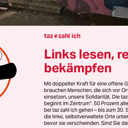
taz
zahl ich

Links lesen, r
Jonas Wahmkow
bekämpfen
e Haustür ist verbogen und aus den Angeln geriss
Mit doppelter Kraft für eine offene G
age hängt nur noch mit wenigen Kabeln an der W
brauchen Menschen, die sich vor O
den Folgen des Angriffs vorige Nacht lassen die S
einsetzen, unsere Solidarität. Die ta
nur erahnen. In der Nacht zum Dienstag wurde 
beginnt im Zentrum“. 50 Prozent a
bei taz zahl ich gehen – bis zum 30
linke Hausprojekt Zelle 79 in Cottbus Ziel eines A
die linke, selbstverwaltete Orte unte
urde nach Angaben des Hausprojekts glücklicher
bevor sie verschwinden. Sind Sie da