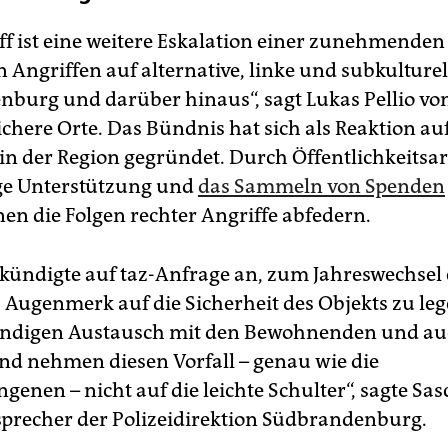
ff ist eine weitere Eskalation einer zunehmende
 Angriffen auf alternative, linke und subkulturel
burg und darüber hinaus“, sagt Lukas Pellio vo
Sichere Orte. Das Bündnis hat sich als Reaktion au
 in der Region gegründet. Durch Öffentlichkeitsar
ge Unterstützung und
das Sammeln von Spenden
:in­nen die Folgen rechter Angriffe abfedern.
i kündigte auf taz-Anfrage an, zum Jahreswechsel 
s Augenmerk auf die Sicherheit des Objekts zu leg
ändigen Austausch mit den Bewohnenden und au
 und nehmen diesen Vorfall – genau wie die
enen – nicht auf die leichte Schulter“, sagte Sas
sprecher der Polizeidirektion Südbrandenburg.