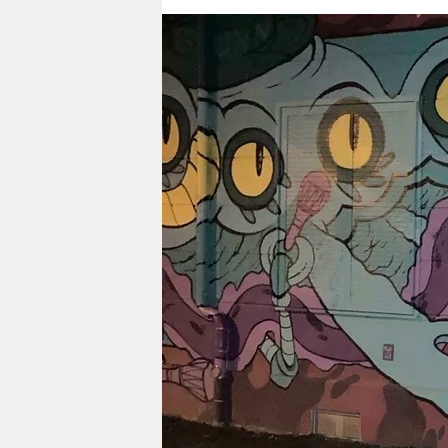
berlin
nord
wahrheit
verlag
verlag
veranstaltungen
shop
fragen & hilfe
unterstützen
abo
genossenschaft