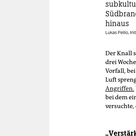
subkultur
Südbran
hinaus
Lukas Pellio, Ini
Der Knall s
drei Woche
Vorfall, b
Luft spren
Angriffen.
bei dem ei
versuchte,
„Verstär