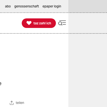
abo
genossenschaft
epaper login

taz zahl ich
taz zahl ich
e
teilen