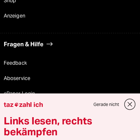
Shop
Anzeigen
Fragen & Hilfe
Feedback
Aboservice
ePaper Login
taz
zahl ich
Gerade nicht

Downloads für Abonnierende
Links lesen, rechts
bekämpfen
© 2026 taz Verlags und Vertriebs GmbH