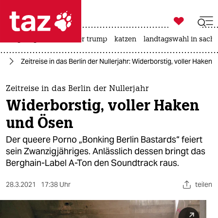

taz zahl ich
bergsteigen
usa unter trump
katzen
landtagswahl in sachs

taz zahl ich
in
Zeitreise in das Berlin der Nullerjahr: Widerborstig, voller Haken
taz zahl ich
themen
Zeitreise in das Berlin der Nullerjahr
Widerborstig, voller Haken
politik
und Ösen
öko
Der queere Porno „Bonking Berlin Bastards“ feiert
sein Zwanzigjähriges. Anlässlich dessen bringt das
gesellschaft
Berghain-Label A-Ton den Soundtrack raus.
kultur
28.3.2021
17:38 Uhr
teilen
sport