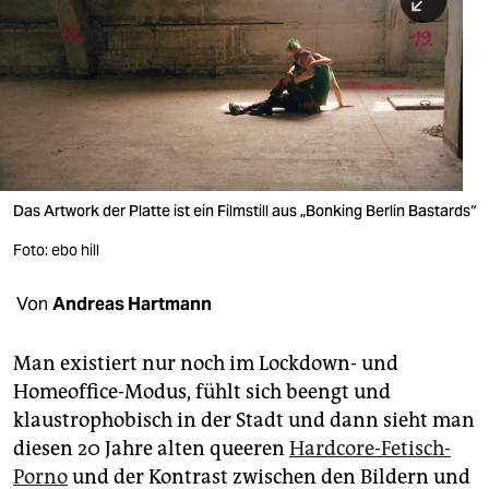
berlin
nord
wahrheit
verlag
verlag
Das Artwork der Platte ist ein Filmstill aus „Bonking Berlin Bastards“
veranstaltungen
Foto: ebo hill
shop
Von
Andreas Hartmann
fragen & hilfe
unterstützen
Man existiert nur noch im Lockdown- und
Homeoffice-Modus, fühlt sich beengt und
abo
klaustrophobisch in der Stadt und dann sieht man
diesen 20 Jahre alten queeren
Hardcore-Fetisch-
genossenschaft
Porno
und der Kontrast zwischen den Bildern und