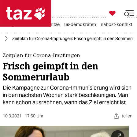

taz zahl ich
krieg in der ukraine
hitze
us-demokraten
nahost-konflikt

taz zahl ich
us
Zeitplan für Corona-Impfungen: Frisch geimpft in den Sommerur
taz zahl ich
themen
Zeitplan für Corona-Impfungen
Frisch geimpft in den
politik
Sommerurlaub
öko
Die Kampagne zur Corona-Immunisierung wird sich
in den nächsten Wochen stark beschleunigen. Man
gesellschaft
kann schon ausrechnen, wann das Ziel erreicht ist.
kultur
10.3.2021
17:50 Uhr
teilen
sport