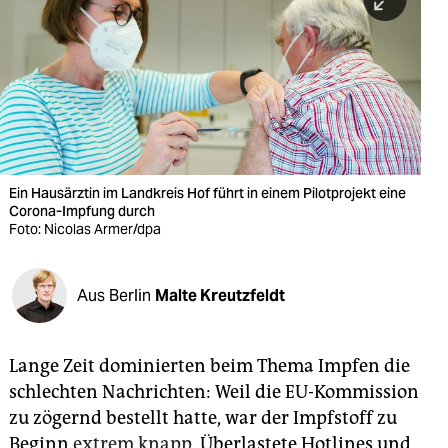
berlin
nord
wahrheit
verlag
verlag
Ein Hausärztin im Landkreis Hof führt in einem Pilotprojekt eine
Corona-Impfung durch
veranstaltungen
Foto: Nicolas Armer/dpa
shop
fragen & hilfe
Aus Berlin
Malte Kreutzfeldt
unterstützen
Lange Zeit dominierten beim Thema Impfen die
abo
schlechten Nachrichten: Weil die EU-Kommission
genossenschaft
zu zögernd bestellt hatte, war der Impfstoff zu
Beginn
extrem knapp
. Überlastete Hotlines und