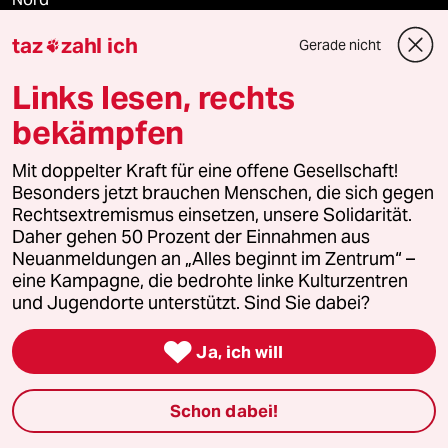
taz
zahl ich
Gerade nicht

Wahrheit
Links lesen, rechts
bekämpfen
Themen
Mit doppelter Kraft für eine offene Gesellschaft!
Besonders jetzt brauchen Menschen, die sich gegen
Krieg in der Ukraine
Rechtsextremismus einsetzen, unsere Solidarität.
Daher gehen 50 Prozent der Einnahmen aus
Hitze
Neuanmeldungen an „Alles beginnt im Zentrum“ –
eine Kampagne, die bedrohte linke Kulturzentren
US-Demokraten
und Jugendorte unterstützt. Sind Sie dabei?

Nahost-Konflikt
Ja, ich will
Waldbrände
Schon dabei!