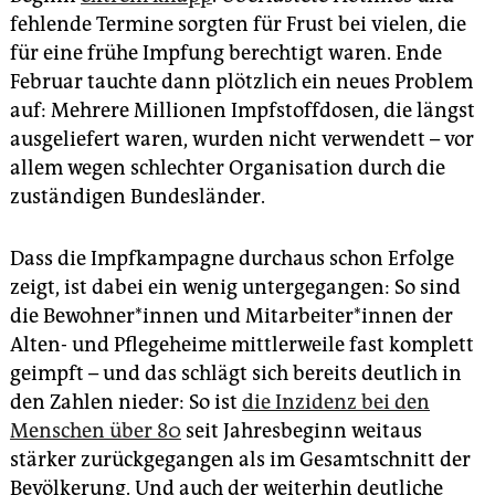
epaper login
fehlende Termine sorgten für Frust bei vielen, die
für eine frühe Impfung berechtigt waren. Ende
Februar tauchte dann plötzlich ein neues Problem
auf: Mehrere Millionen Impfstoffdosen, die längst
ausgeliefert waren, wurden nicht verwendett – vor
allem wegen schlechter Organisation durch die
zuständigen Bundesländer.
Dass die Impfkampagne durchaus schon Erfolge
zeigt, ist dabei ein wenig untergegangen: So sind
die Be­woh­ne­r*in­nen und Mit­ar­bei­te­r*in­nen der
Alten- und Pflegeheime mittlerweile fast komplett
geimpft – und das schlägt sich bereits deutlich in
den Zahlen nieder: So ist
die Inzidenz bei den
Menschen über 80
seit Jahresbeginn weitaus
stärker zurückgegangen als im Gesamtschnitt der
Bevölkerung. Und auch der weiterhin deutliche