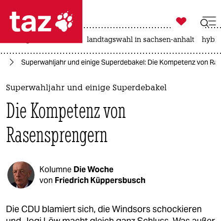

taz zahl ich
niedrigwasser
rente
landtagswahl in sachsen-anhalt
hybri

taz zahl ich
na
Superwahljahr und einige Superdebakel: Die Kompetenz von Ra
taz zahl ich
themen
Superwahljahr und einige Superdebakel
Die Kompetenz von
politik
Rasensprengern
öko
gesellschaft
Kolumne
Die Woche
kultur
von
Friedrich Küppersbusch
sport
Die CDU blamiert sich, die Windsors schockieren
und Jogi Löw macht gleich ganz Schluss. Was außer