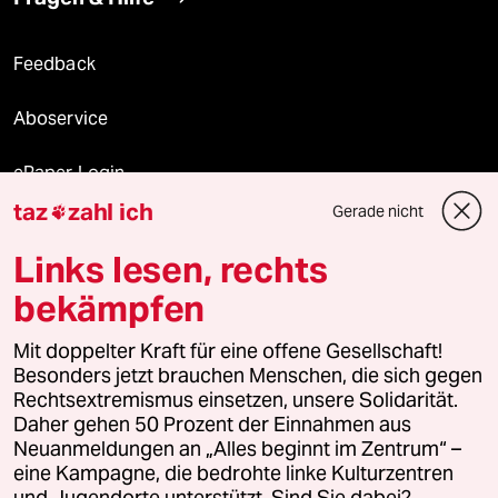
Feedback
Aboservice
ePaper Login
taz
zahl ich
Gerade nicht

Downloads für Abonnierende
Links lesen, rechts
bekämpfen
© 2026 taz Verlags und Vertriebs GmbH
Alle Rechte vorbehalten. Bei rechtlichen Fragen oder für Genehmigungen
Mit doppelter Kraft für eine offene Gesellschaft!
wenden Sie sich bitte an
lizenzen@taz.de
Besonders jetzt brauchen Menschen, die sich gegen
Rechtsextremismus einsetzen, unsere Solidarität.
Daher gehen 50 Prozent der Einnahmen aus
Feedback
Redaktionsstatut
Kommune-Richtlinien
KI-
Neuanmeldungen an „Alles beginnt im Zentrum“ –
eine Kampagne, die bedrohte linke Kulturzentren
Leitlinie
Informant
Datenschutz
Impressum
AGB