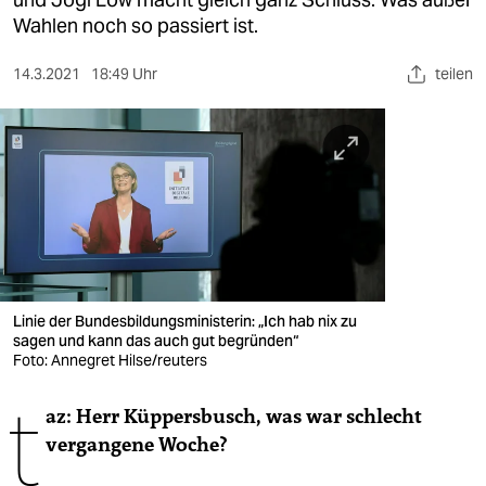
berlin
Wahlen noch so passiert ist.
nord
14.3.2021
18:49 Uhr
teilen
wahrheit
verlag
verlag
veranstaltungen
shop
fragen & hilfe
Linie der Bundesbildungsministerin: „Ich hab nix zu
sagen und kann das auch gut begründen“
unterstützen
Foto: Annegret Hilse/reuters
t
abo
az:
Herr Küppersbusch, was war schlecht
vergangene Woche?
genossenschaft