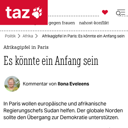

taz zahl ich
hitze
surfen
gewalt gegen frauen
nahost-konflikt

taz zahl ich
Politik
Afrika
Afrikagipfel in Paris: Es könnte ein Anfang sein
taz zahl ich
Afrikagipfel in Paris
themen
Es könnte ein Anfang sein
politik
öko
Kommentar von
Ilona Eveleens
gesellschaft
kultur
In Paris wollen europäische und afrikanische
Regierungschefs Sudan helfen. Der globale Norden
sport
sollte den Übergang zur Demokratie unterstützen.