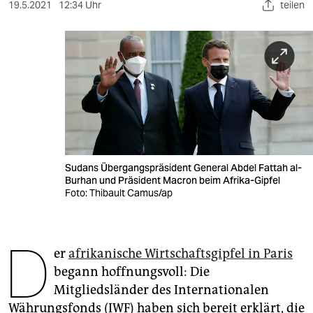
berlin
19.5.2021
12:34 Uhr
teilen
nord
wahrheit
verlag
verlag
veranstaltungen
Sudans Übergangspräsident General Abdel Fattah al-
shop
Burhan und Präsident Macron beim Afrika-Gipfel
Foto: Thibault Camus/ap
fragen & hilfe
unterstützen
D
er
afrikanische Wirtschaftsgipfel in Paris
abo
begann hoffnungsvoll: Die
genossenschaft
Mitgliedsländer des Internationalen
Währungsfonds (IWF) haben sich bereit erklärt, die