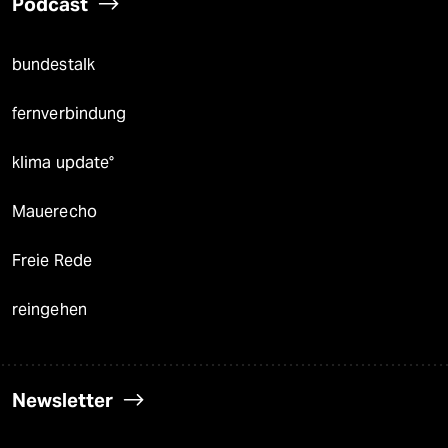
Podcast
bundestalk
fernverbindung
klima update°
Mauerecho
Freie Rede
reingehen
Newsletter