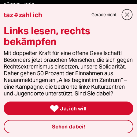
ePaper Login
taz
zahl ich
Gerade nicht

Downloads für Abonnierende
Links lesen, rechts
bekämpfen
© 2026 taz Verlags und Vertriebs GmbH
Mit doppelter Kraft für eine offene Gesellschaft!
Alle Rechte vorbehalten. Bei rechtlichen Fragen oder für Genehmigungen
wenden Sie sich bitte an
lizenzen@taz.de
Besonders jetzt brauchen Menschen, die sich gegen
Rechtsextremismus einsetzen, unsere Solidarität.
Daher gehen 50 Prozent der Einnahmen aus
Feedback
Redaktionsstatut
Kommune-Richtlinien
KI-
Neuanmeldungen an „Alles beginnt im Zentrum“ –
eine Kampagne, die bedrohte linke Kulturzentren
Leitlinie
Informant
Datenschutz
Impressum
AGB
und Jugendorte unterstützt. Sind Sie dabei?
Seitenwende
Einwilligungen widerrufen (Ads)

Ja, ich will
Schon dabei!