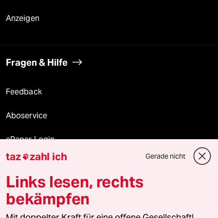
Anzeigen
Fragen & Hilfe
Feedback
Aboservice
ePaper Login
taz
zahl ich
Gerade nicht

Downloads für Abonnierende
Links lesen, rechts
bekämpfen
© 2026 taz Verlags und Vertriebs GmbH
Alle Rechte vorbehalten. Bei rechtlichen Fragen oder für Genehmigungen
Mit doppelter Kraft für eine offene Gesellschaft!