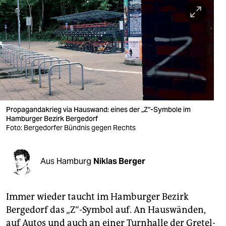
berlin
nord
wahrheit
verlag
verlag
veranstaltungen
Propagandakrieg via Hauswand: eines der „Z“-Symbole im
Hamburger Bezirk Bergedorf
shop
Foto: Bergedorfer Bündnis gegen Rechts
fragen & hilfe
Aus Hamburg
Niklas Berger
unterstützen
abo
Immer wieder taucht im Hamburger Bezirk
genossenschaft
Bergedorf das „Z“-Symbol auf. An Hauswänden,
auf Autos und auch an einer Turnhalle der Gretel-