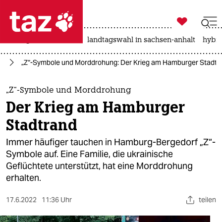

taz zahl ich
niedrigwasser
rente
landtagswahl in sachsen-anhalt
hybri

taz zahl ich
ne
„Z“-Symbole und Morddrohung: Der Krieg am Hamburger Stadtr
taz zahl ich
themen
„Z“-Symbole und Morddrohung
Der Krieg am Hamburger
politik
Stadtrand
öko
Immer häufiger tauchen in Hamburg-Bergedorf „Z“-
Symbole auf. Eine Familie, die ukrainische
gesellschaft
Geflüchtete unterstützt, hat eine Morddrohung
erhalten.
kultur
sport
17.6.2022
11:36 Uhr
teilen