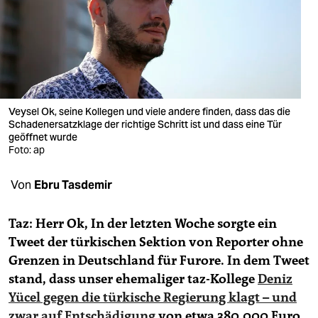
berlin
nord
wahrheit
verlag
Veysel Ok, seine Kollegen und viele andere finden, dass das die
verlag
Schadenersatzklage der richtige Schritt ist und dass eine Tür
geöffnet wurde
Foto: ap
veranstaltungen
shop
Von
Ebru Tasdemir
fragen & hilfe
Taz:
Herr Ok, In der letzten Woche sorgte ein
unterstützen
Tweet der türkischen Sektion von Reporter ohne
Grenzen in Deutschland für Furore. In dem Tweet
abo
stand, dass unser ehemaliger taz-Kollege
Deniz
genossenschaft
Yücel gegen die türkische Regierung klagt – und
zwar auf Entschädigung
von etwa 380.000 Euro