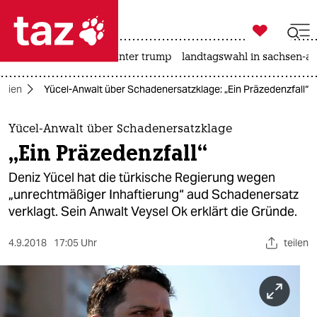

taz zahl ich
nahost-konflikt
usa unter trump
landtagswahl in sachsen-an

taz zahl ich
dien
Yücel-Anwalt über Schadenersatzklage: „Ein Präzedenzfall“
taz zahl ich
themen
Yücel-Anwalt über Schadenersatzklage
„Ein Präzedenzfall“
politik
Deniz Yücel hat die türkische Regierung wegen
öko
„unrechtmäßiger Inhaftierung“ aud Schadenersatz
verklagt. Sein Anwalt Veysel Ok erklärt die Gründe.
gesellschaft
4.9.2018
17:05 Uhr
teilen
kultur
sport