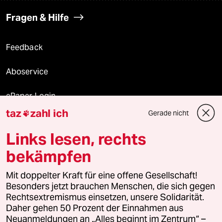
Fragen & Hilfe
Feedback
Aboservice
ePaper Login
taz
zahl ich
Gerade nicht

Downloads für Abonnierende
Links lesen, rechts
bekämpfen
© 2026 taz Verlags und Vertriebs GmbH
Mit doppelter Kraft für eine offene Gesellschaft!
Alle Rechte vorbehalten. Bei rechtlichen Fragen oder für Genehmigungen
wenden Sie sich bitte an
lizenzen@taz.de
Besonders jetzt brauchen Menschen, die sich gegen
Rechtsextremismus einsetzen, unsere Solidarität.
Daher gehen 50 Prozent der Einnahmen aus
Feedback
Redaktionsstatut
Kommune-Richtlinien
KI-
Neuanmeldungen an „Alles beginnt im Zentrum“ –